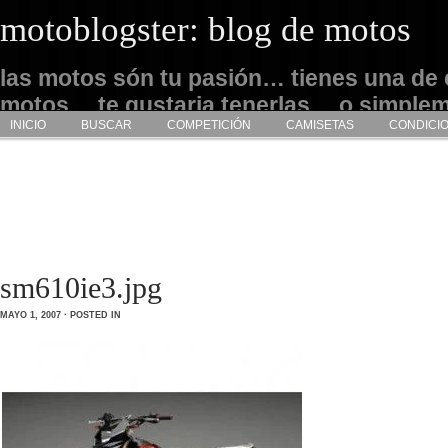
motoblogster: blog de motos
las motos són tu pasión… tienes una de 
motos… te gustaria tenerlas… o simple
INICIO
BUSCAR
COMPETICIÓN
CAMISETAS
CONDICI
admirarlas… este es tu sitio
sm610ie3.jpg
MAYO 1, 2007 · POSTED IN