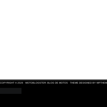
COPYRIGHT © 2026 ·
MOTOBLOGSTER: BLOG DE MOTOS
·
THEME DESIGNED BY WPTHE