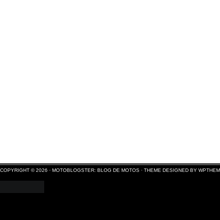
COPYRIGHT © 2026 ·
MOTOBLOGSTER: BLOG DE MOTOS
·
THEME DESIGNED BY WPTHE