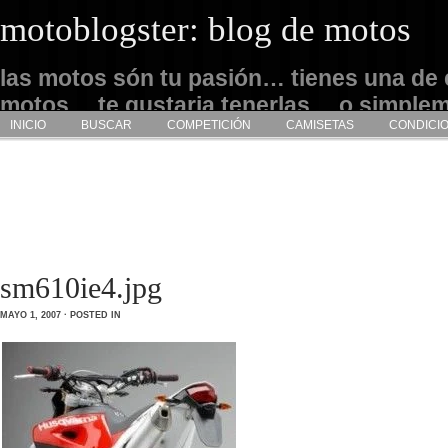
motoblogster: blog de motos
las motos són tu pasión… tienes una de 
motos… te gustaria tenerlas… o simple
INICIO
BUSCAR
COMPETICIÓN
CAMISETAS
CONDICI
admirarlas… este es tu sitio
sm610ie4.jpg
MAYO 1, 2007 · POSTED IN