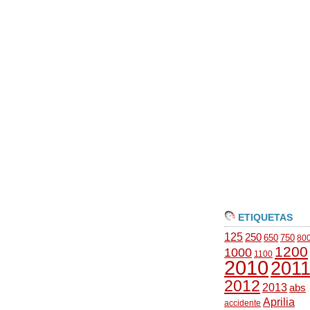
ETIQUETAS
125
250
650
750
80
1200
1000
1100
2010
201
2012
2013
abs
Aprilia
accidente