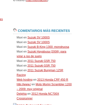
lo mismo (
más información
)
es
COMENTARIOS MÁS RECIENTES
Maxi
en
Suzuki SV 1000S
Maxi
en
Suzuki SV 1000S
Maxi
en
Suzuki B-King 1300: monstruosa
Maxi
en
Suzuki Hayabusa (2008): para
volar a ras de suelo
Maxi
en
2011 Suzuki GSR 750
Maxi
en
2011 Suzuki GSR 750
Maxi
en
2011 Suzuki Burgman 125R
Racing
Web hosting
en
2013 Honda CRF 450 R
http://www./
en
Moto Morini Scrambler 1200
– 2009: muy original
Delphia
en
2012 Honda NC700X
Crossrunner