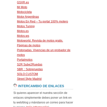
GSXR.es
Mi Moto
Motocicleta
Motor Argentinas
Motos En Red – Tu portal 100% motero
Motos Tuning
Motos.es
Motos.ws
Motoworld. Revista de motos gratis.
Páginas de motos
Pistonadas. Vivencias de un probador de
motos
Portalmotos
S2R Sube2Ruedas
SBR :: Sobreruedas
SOLO CUSTOM
Street Style Madrid
INTERCAMBIO DE ENLACES
Si quieres aparecer el nuestra sección de
enlaces simplemente debes poner un link en
tu web/blog y mándanos un correo para hacer