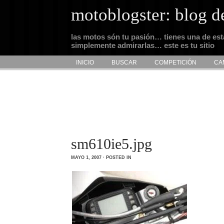
motoblogster: blog d
las motos són tu pasión… tienes una de es
simplemente admirarlas… este es tu sitio
INICIO
BUSCAR
COMPETICIÓN
CA
sm610ie5.jpg
MAYO 1, 2007 · POSTED IN