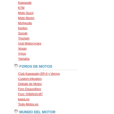
Kawasaki
KTM
Moto Guzzi
Moto Morini
MvAgusta
Norton
Suzuki
Triumph
Ural Motorcycles
Voxan
Vyrus
Yamaha
FOROS DE MOTOS
Club Kawasaky ER-6 y Versys
Custom Intruders
Debate de Motos
Foro Deauvillero
Foro YAMAHA MT
kawa.es
Todo-Motos.es
MUNDO DEL MOTOR