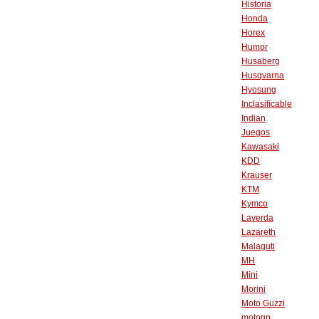
Historia
Honda
Horex
Humor
Husaberg
Husqvarna
Hyosung
Inclasificable
Indian
Juegos
Kawasaki
KDD
Krauser
KTM
Kymco
Laverda
Lazareth
Malaguti
MH
Mini
Morini
Moto Guzzi
motogp