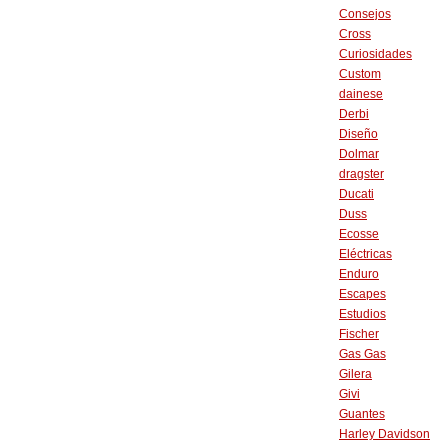
Consejos
Cross
Curiosidades
Custom
dainese
Derbi
Diseño
Dolmar
dragster
Ducati
Duss
Ecosse
Eléctricas
Enduro
Escapes
Estudios
Fischer
Gas Gas
Gilera
Givi
Guantes
Harley Davidson