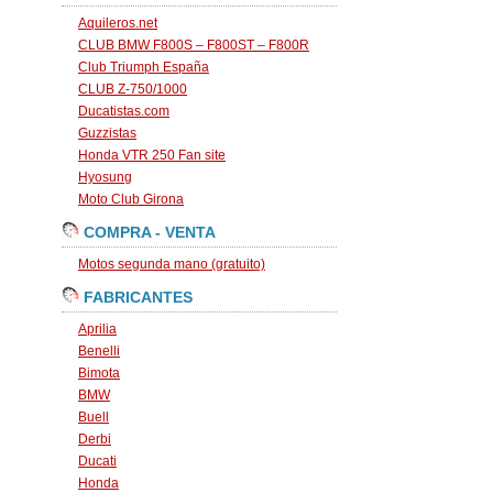
Aquileros.net
CLUB BMW F800S – F800ST – F800R
Club Triumph España
CLUB Z-750/1000
Ducatistas.com
Guzzistas
Honda VTR 250 Fan site
Hyosung
Moto Club Girona
COMPRA - VENTA
Motos segunda mano (gratuito)
FABRICANTES
Aprilia
Benelli
Bimota
BMW
Buell
Derbi
Ducati
Honda