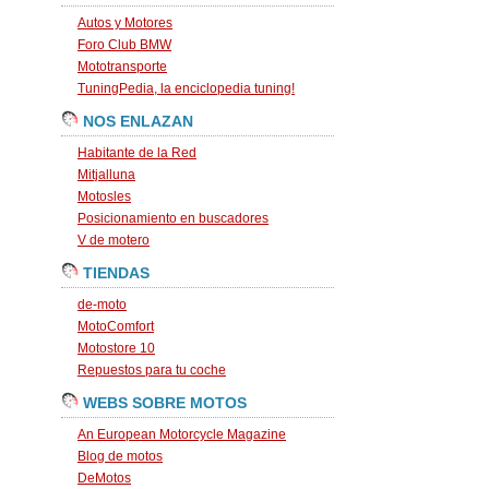
Autos y Motores
Foro Club BMW
Mototransporte
TuningPedia, la enciclopedia tuning!
NOS ENLAZAN
Habitante de la Red
Mitjalluna
Motosles
Posicionamiento en buscadores
V de motero
TIENDAS
de-moto
MotoComfort
Motostore 10
Repuestos para tu coche
WEBS SOBRE MOTOS
An European Motorcycle Magazine
Blog de motos
DeMotos