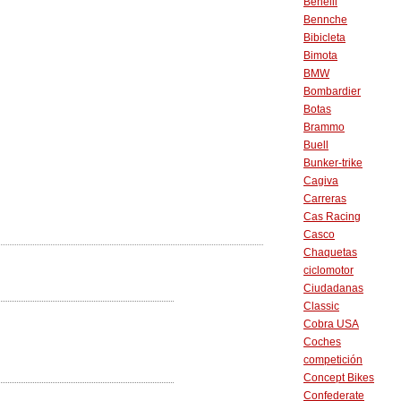
Benelli
Bennche
Bibicleta
Bimota
BMW
Bombardier
Botas
Brammo
Buell
Bunker-trike
Cagiva
Carreras
Cas Racing
Casco
Chaquetas
ciclomotor
Ciudadanas
Classic
Cobra USA
Coches
competición
Concept Bikes
Confederate