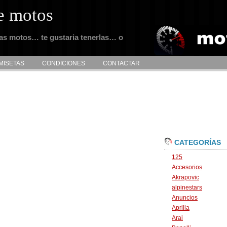
e motos
tas motos… te gustaria tenerlas… o
MISETAS
CONDICIONES
CONTACTAR
CATEGORÍAS
125
Accesorios
Akrapovic
alpinestars
Anuncios
Aprilia
Arai