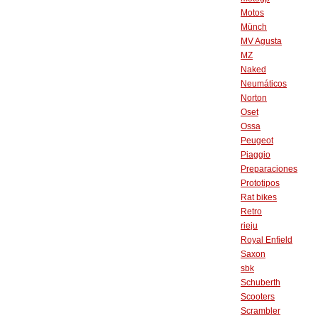
Motos
Münch
MV Agusta
MZ
Naked
Neumáticos
Norton
Oset
Ossa
Peugeot
Piaggio
Preparaciones
Prototipos
Rat bikes
Retro
rieju
Royal Enfield
Saxon
sbk
Schuberth
Scooters
Scrambler