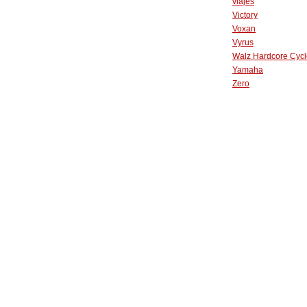
viajes
Victory
Voxan
Vyrus
Walz Hardcore Cycl
Yamaha
Zero