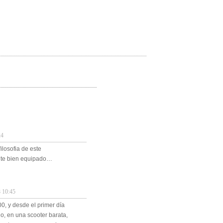
24
ilosofia de este
nte bien equipado…
10:45
, y desde el primer día
o, en una scooter barata,