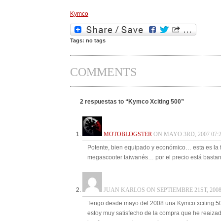
Kymco
Tags: no tags
COMMENTS
2 respuestas to “Kymco Xciting 500”
MOTOBLOGSTER
ON MAYO 3RD, 2007 07:
Potente, bien equipado y económico… esta es la f
megascooter taiwanés… por el precio está basta
JUAN KARLOS ON SEPTIEMBRE 21ST, 2008 
Tengo desde mayo del 2008 una Kymco xciting 500
estoy muy satisfecho de la compra que he reaizad