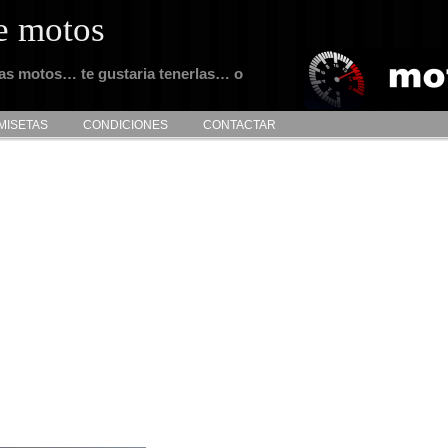
e motos
tas motos… te gustaria tenerlas… o
MISETAS
CONDICIONES
CONTACTAR