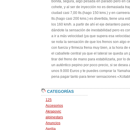
bonita, segura, algo pesada en parado pero en ca
cohete, y al ser de inyección no es demasiada t
ciudad casi 7,00 lts.(hago 150 kms.) y en carree
lts.(hago casi 200 kms.) es divertida, tiene una e
los 160 km/h. a partir de ahí el eje delantero par
dándote la sensación de inestabilidad pero es con
a ir a más velocidad (ya que supera esa velocidad
se nota la sensación de que los frenos son algo e
con fuerza y firmeza frena muy bien, a la hora de 
el caballete central ya que el lateral se queda un 
tirar del freno de mano para estabilizarla, por lo 
un auténtico pepino por poco precio, si se desea
unos 9.000 Euros y te puedes comprar la Yamaha
pena pagar tanto para tener sensaciones «Xcitab
CATEGORÍAS
125
Accesorios
Akrapovic
alpinestars
Anuncios
Aprilia