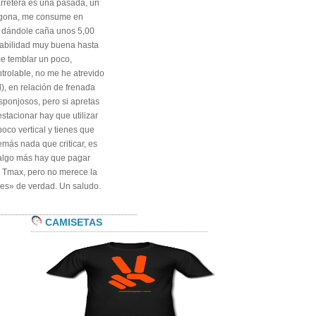
rretera es una pasada, un
ragona, me consume en
ra dándole caña unos 5,00
stabilidad muy buena hasta
ece temblar un poco,
trolable, no me he atrevido
), en relación de frenada
sponjosos, pero si apretas
estacionar hay que utilizar
poco vertical y tienes que
demás nada que criticar, es
 algo más hay que pagar
 Tmax, pero no merece la
les» de verdad. Un saludo.
CAMISETAS