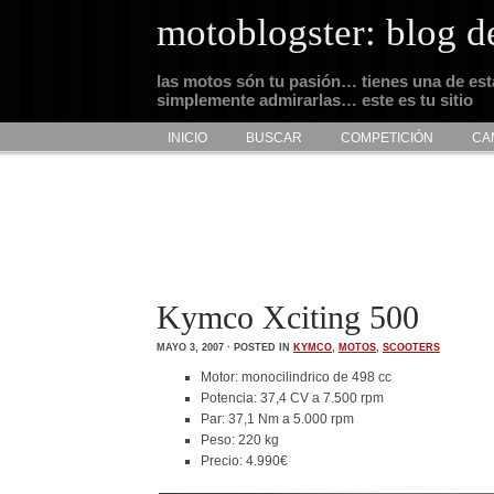
motoblogster: blog d
las motos són tu pasión… tienes una de es
simplemente admirarlas… este es tu sitio
INICIO
BUSCAR
COMPETICIÓN
CA
Kymco Xciting 500
MAYO 3, 2007 · POSTED IN
KYMCO
,
MOTOS
,
SCOOTERS
Motor: monocilindrico de 498 cc
Potencia: 37,4 CV a 7.500 rpm
Par: 37,1 Nm a 5.000 rpm
Peso: 220 kg
Precio: 4.990€