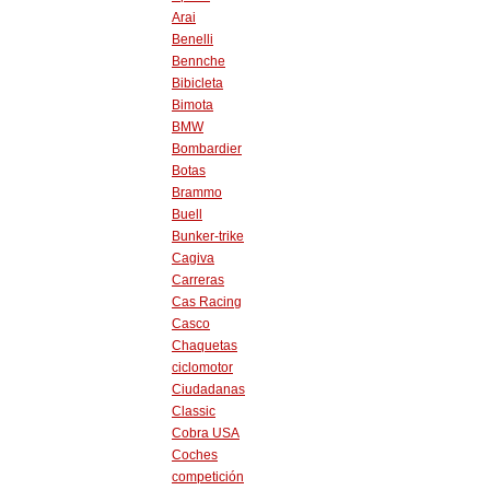
Arai
Benelli
Bennche
Bibicleta
Bimota
BMW
Bombardier
Botas
Brammo
Buell
Bunker-trike
Cagiva
Carreras
Cas Racing
Casco
Chaquetas
ciclomotor
Ciudadanas
Classic
Cobra USA
Coches
competición