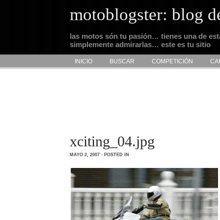
motoblogster: blog d
las motos són tu pasión… tienes una de es
simplemente admirarlas… este es tu sitio
INICIO
BUSCAR
COMPETICIÓN
CA
xciting_04.jpg
MAYO 2, 2007 · POSTED IN