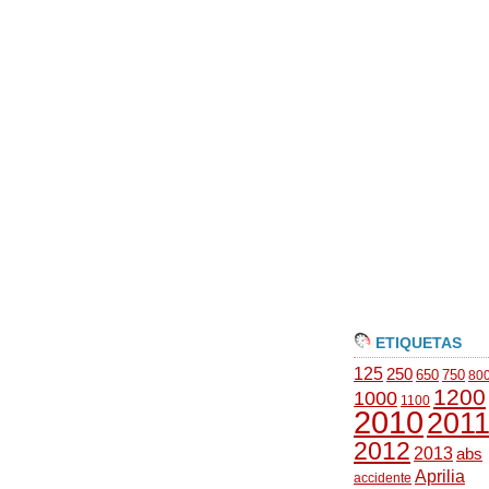
ETIQUETAS
125
250
650
750
80
1200
1000
1100
2010
201
2012
2013
abs
Aprilia
accidente