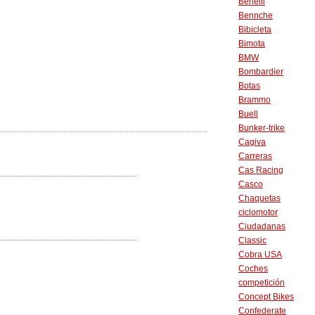
Benelli
Bennche
Bibicleta
Bimota
BMW
Bombardier
Botas
Brammo
Buell
Bunker-trike
Cagiva
Carreras
Cas Racing
Casco
Chaquetas
ciclomotor
Ciudadanas
Classic
Cobra USA
Coches
competición
Concept Bikes
Confederate