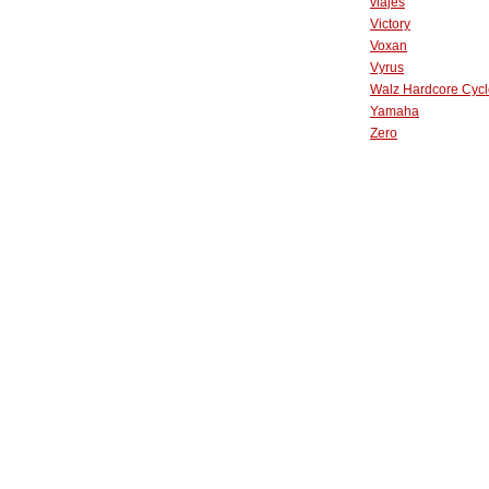
viajes
Victory
Voxan
Vyrus
Walz Hardcore Cycl
Yamaha
Zero