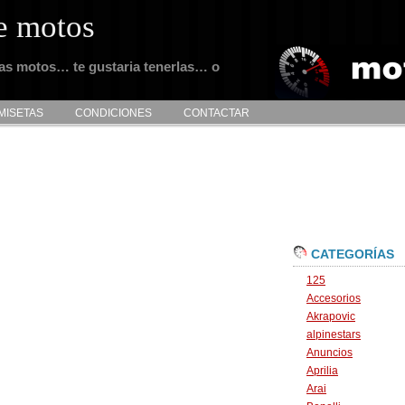
e motos
tas motos… te gustaria tenerlas… o
MISETAS
CONDICIONES
CONTACTAR
CATEGORÍAS
125
Accesorios
Akrapovic
alpinestars
Anuncios
Aprilia
Arai