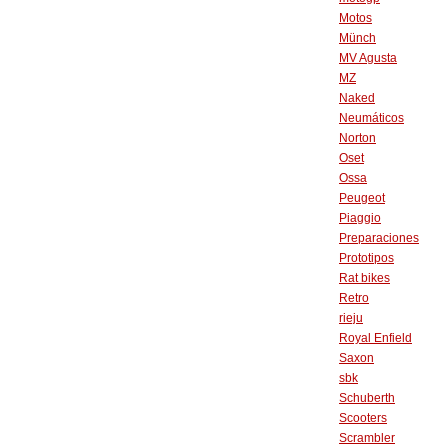
Motos
Münch
MV Agusta
MZ
Naked
Neumáticos
Norton
Oset
Ossa
Peugeot
Piaggio
Preparaciones
Prototipos
Rat bikes
Retro
rieju
Royal Enfield
Saxon
sbk
Schuberth
Scooters
Scrambler