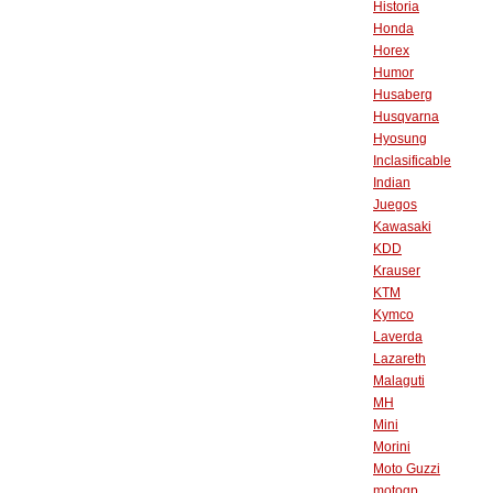
Historia
Honda
Horex
Humor
Husaberg
Husqvarna
Hyosung
Inclasificable
Indian
Juegos
Kawasaki
KDD
Krauser
KTM
Kymco
Laverda
Lazareth
Malaguti
MH
Mini
Morini
Moto Guzzi
motogp