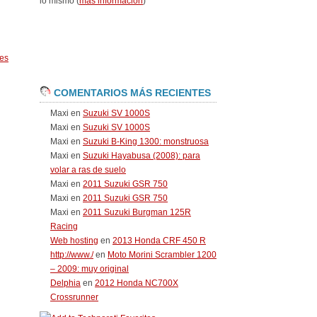
lo mismo (
más información
)
es
COMENTARIOS MÁS RECIENTES
Maxi
en
Suzuki SV 1000S
Maxi
en
Suzuki SV 1000S
Maxi
en
Suzuki B-King 1300: monstruosa
Maxi
en
Suzuki Hayabusa (2008): para
volar a ras de suelo
Maxi
en
2011 Suzuki GSR 750
Maxi
en
2011 Suzuki GSR 750
Maxi
en
2011 Suzuki Burgman 125R
Racing
Web hosting
en
2013 Honda CRF 450 R
http://www./
en
Moto Morini Scrambler 1200
– 2009: muy original
Delphia
en
2012 Honda NC700X
Crossrunner