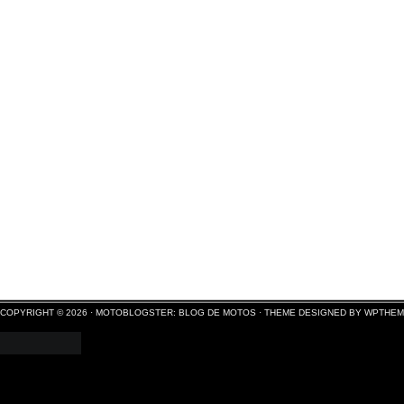
COPYRIGHT © 2026 ·
MOTOBLOGSTER: BLOG DE MOTOS
·
THEME DESIGNED BY WPTHE