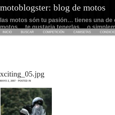
motoblogster: blog de motos
las motos són tu pasión… tienes una de 
motos… te gustaria tenerlas… o simple
INICIO
BUSCAR
COMPETICIÓN
CAMISETAS
CONDICI
admirarlas… este es tu sitio
xciting_05.jpg
MAYO 2, 2007 · POSTED IN