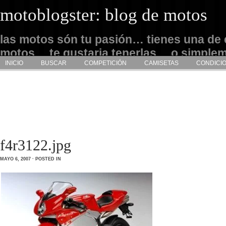
motoblogster: blog de motos
las motos són tu pasión… tienes una de 
motos… te gustaria tenerlas… o simple
INICIO
BUSCAR
COMPETICIÓN
CAMISETAS
CONDICI
admirarlas… este es tu sitio
f4r3122.jpg
MAYO 6, 2007 · POSTED IN