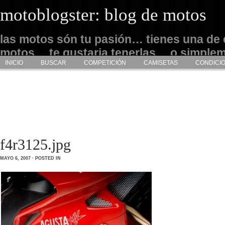
motoblogster: blog de motos
las motos són tu pasión… tienes una de 
motos… te gustaria tenerlas… o simple
INICIO
BUSCAR
COMPETICIÓN
CAMISETAS
CONDICI
admirarlas… este es tu sitio
f4r3125.jpg
MAYO 6, 2007 · POSTED IN