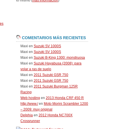
lo mismo (
más información
)
es
COMENTARIOS MÁS RECIENTES
Maxi
en
Suzuki SV 1000S
Maxi
en
Suzuki SV 1000S
Maxi
en
Suzuki B-King 1300: monstruosa
Maxi
en
Suzuki Hayabusa (2008): para
volar a ras de suelo
Maxi
en
2011 Suzuki GSR 750
Maxi
en
2011 Suzuki GSR 750
Maxi
en
2011 Suzuki Burgman 125R
Racing
Web hosting
en
2013 Honda CRF 450 R
http://www./
en
Moto Morini Scrambler 1200
– 2009: muy original
Delphia
en
2012 Honda NC700X
Crossrunner