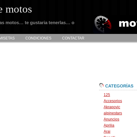
e motos
tas motos… te gustaria tenerlas… o
MISETAS
CONDICIONES
CONTACTAR
CATEGORÍAS
125
Accesorios
Akrapovic
alpinestars
Anuncios
Aprilia
Arai