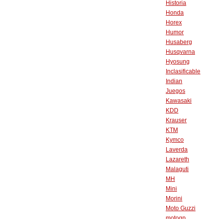
Historia
Honda
Horex
Humor
Husaberg
Husqvarna
Hyosung
Inclasificable
Indian
Juegos
Kawasaki
KDD
Krauser
KTM
Kymco
Laverda
Lazareth
Malaguti
MH
Mini
Morini
Moto Guzzi
motogp