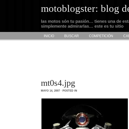
motoblogster: blog d
las motos són tu pasión… tienes una de es
simplemente admirarlas… este es tu sitio
INICIO
BUSCAR
COMPETICIÓN
CA
mt0s4.jpg
MAYO 14, 2007 · POSTED IN