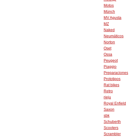
Motos
Münch
MV Agusta
MZ
Naked
Neumáticos
Norton
Oset
Ossa
Peugeot
Piaggio
Preparaciones
Prototipos
Rat bikes
Retro
rieju
Royal Enfield
Saxon
sbk
Schuberth
Scooters
Scrambler