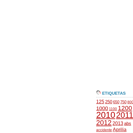
ETIQUETAS
125
250
650
750
80
1200
1000
1100
2010
201
2012
2013
abs
Aprilia
accidente