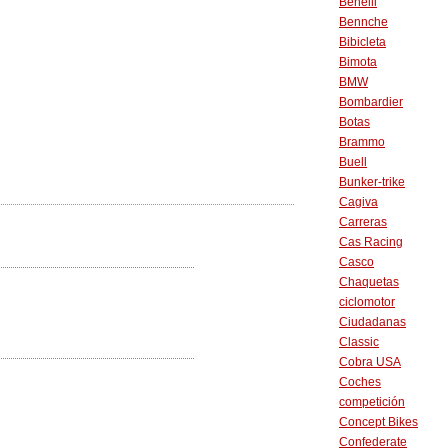
Benelli
Bennche
Bibicleta
Bimota
BMW
Bombardier
Botas
Brammo
Buell
Bunker-trike
Cagiva
Carreras
Cas Racing
Casco
Chaquetas
ciclomotor
Ciudadanas
Classic
Cobra USA
Coches
competición
Concept Bikes
Confederate