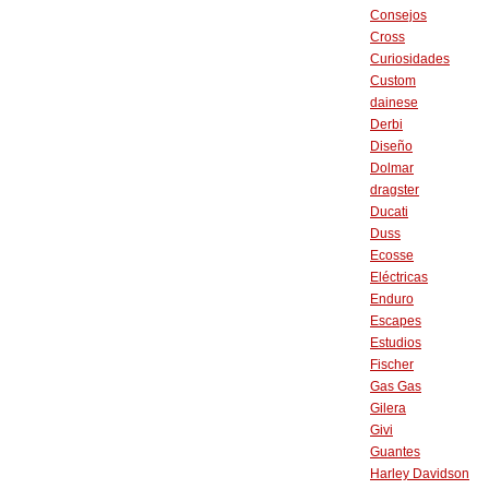
Consejos
Cross
Curiosidades
Custom
dainese
Derbi
Diseño
Dolmar
dragster
Ducati
Duss
Ecosse
Eléctricas
Enduro
Escapes
Estudios
Fischer
Gas Gas
Gilera
Givi
Guantes
Harley Davidson