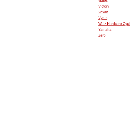
viajes
Victory
Voxan
Vyrus
Walz Hardcore Cycl
Yamaha
Zero