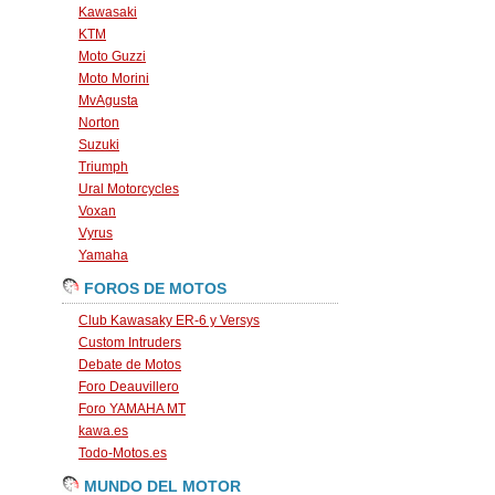
Kawasaki
KTM
Moto Guzzi
Moto Morini
MvAgusta
Norton
Suzuki
Triumph
Ural Motorcycles
Voxan
Vyrus
Yamaha
FOROS DE MOTOS
Club Kawasaky ER-6 y Versys
Custom Intruders
Debate de Motos
Foro Deauvillero
Foro YAMAHA MT
kawa.es
Todo-Motos.es
MUNDO DEL MOTOR