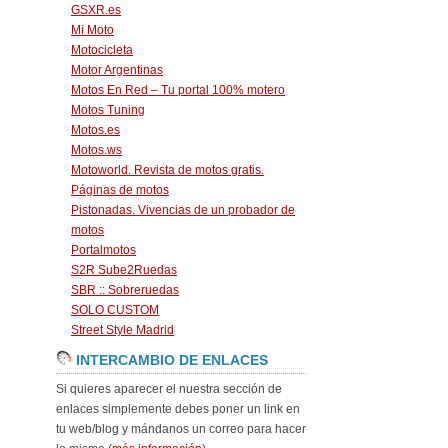
GSXR.es
Mi Moto
Motocicleta
Motor Argentinas
Motos En Red – Tu portal 100% motero
Motos Tuning
Motos.es
Motos.ws
Motoworld. Revista de motos gratis.
Páginas de motos
Pistonadas. Vivencias de un probador de
motos
Portalmotos
S2R Sube2Ruedas
SBR :: Sobreruedas
SOLO CUSTOM
Street Style Madrid
INTERCAMBIO DE ENLACES
Si quieres aparecer el nuestra sección de
enlaces simplemente debes poner un link en
tu web/blog y mándanos un correo para hacer