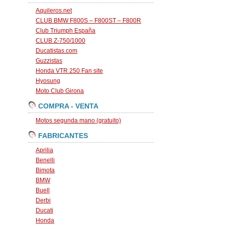
Aquileros.net
CLUB BMW F800S – F800ST – F800R
Club Triumph España
CLUB Z-750/1000
Ducatistas.com
Guzzistas
Honda VTR 250 Fan site
Hyosung
Moto Club Girona
COMPRA - VENTA
Motos segunda mano (gratuito)
FABRICANTES
Aprilia
Benelli
Bimota
BMW
Buell
Derbi
Ducati
Honda