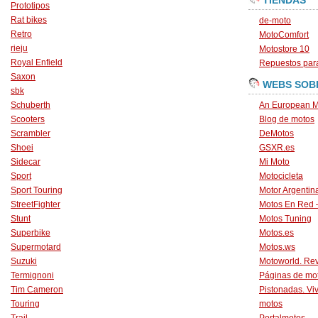
TIENDAS
Prototipos
Rat bikes
de-moto
Retro
MotoComfort
rieju
Motostore 10
Royal Enfield
Repuestos para
Saxon
WEBS SOB
sbk
Schuberth
An European M
Scooters
Blog de motos
Scrambler
DeMotos
Shoei
GSXR.es
Sidecar
Mi Moto
Sport
Motocicleta
Sport Touring
Motor Argentin
StreetFighter
Motos En Red 
Stunt
Motos Tuning
Superbike
Motos.es
Supermotard
Motos.ws
Suzuki
Motoworld. Revi
Termignoni
Páginas de mo
Tim Cameron
Pistonadas. Vi
Touring
motos