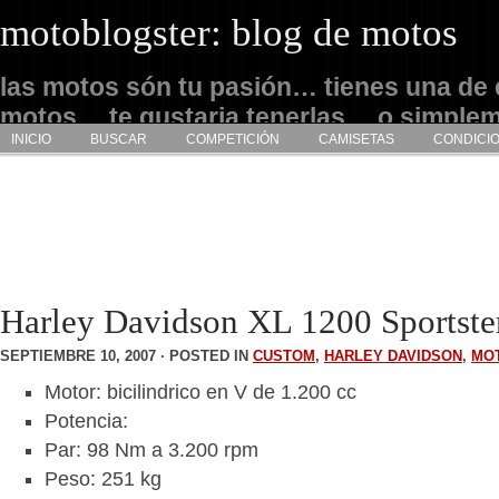
motoblogster: blog de motos
las motos són tu pasión… tienes una de 
motos… te gustaria tenerlas… o simple
INICIO
BUSCAR
COMPETICIÓN
CAMISETAS
CONDICI
admirarlas… este es tu sitio
Harley Davidson XL 1200 Sportster
SEPTIEMBRE 10, 2007 · POSTED IN
CUSTOM
,
HARLEY DAVIDSON
,
MO
Motor: bicilindrico en V de 1.200 cc
Potencia:
Par: 98 Nm a 3.200 rpm
Peso: 251 kg