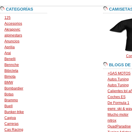
CATEGORÍAS
CAMISETA
125
Accesorios
Akrapovic
alpinestars
Anuncios
Aprilia
Arai
Con
Benelli
BLOGS DE
Bennche
Bibicleta
+GAS MOTOS
Bimota
Autos Tuning
BMW
Autos Tuning
Bombardier
Calientes tol a
Botas
Coches ES
Brammo
De Formula 1
Buell
ewre: ski & wa
Bunker-trike
Mucho motor
Cagiva
nitrox
Carreras
QuadParadise
Cas Racing