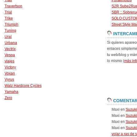
Trail
Portalmotos
Travertson
S2R Sube2Ru
Trial
SBR :: Sobrer
Trike
SOLO CUSTO
Triumph
Street Style Ma
Tuning
INTERCAM
Ural
Si quieres aparec
Urbana
enlaces simpleme
Vectrix
tu web/blog y má
Vespa
lo mismo (
más inf
viajes
Victory
Voxan
Vyrus
Walz Hardcore Cycles
Yamaha
Zero
COMENTAR
Maxi
en
Suzuk
Maxi
en
Suzuk
Maxi
en
Suzuki
Maxi
en
Suzuki
volar a ras de 