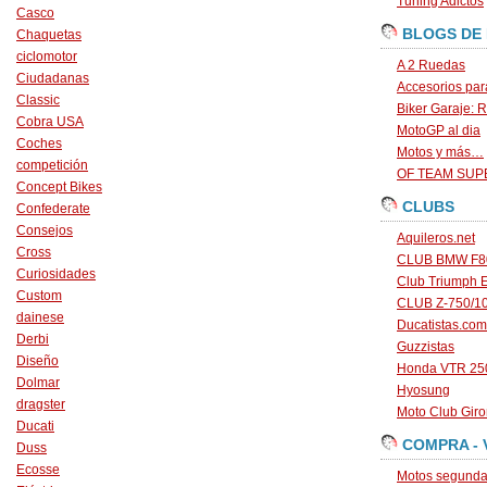
Tuning Adictos
Casco
BLOGS DE
Chaquetas
ciclomotor
A 2 Ruedas
Ciudadanas
Accesorios par
Classic
Biker Garaje: R
Cobra USA
MotoGP al dia
Coches
Motos y más…
competición
OF TEAM SU
Concept Bikes
CLUBS
Confederate
Consejos
Aquileros.net
Cross
CLUB BMW F80
Curiosidades
Club Triumph 
Custom
CLUB Z-750/1
dainese
Ducatistas.com
Derbi
Guzzistas
Diseño
Honda VTR 250
Dolmar
Hyosung
dragster
Moto Club Gir
Ducati
COMPRA - 
Duss
Ecosse
Motos segunda 