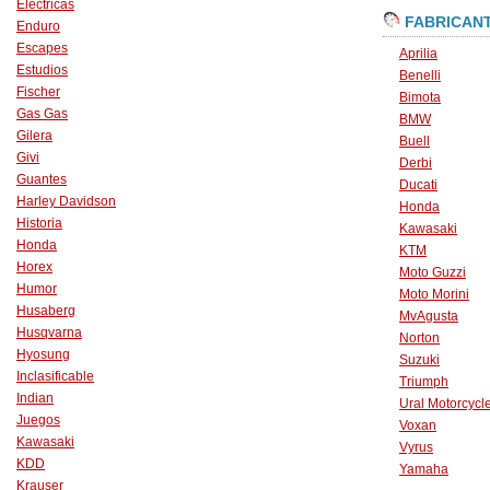
Eléctricas
FABRICAN
Enduro
Escapes
Aprilia
Estudios
Benelli
Fischer
Bimota
Gas Gas
BMW
Gilera
Buell
Givi
Derbi
Guantes
Ducati
Harley Davidson
Honda
Historia
Kawasaki
Honda
KTM
Horex
Moto Guzzi
Humor
Moto Morini
Husaberg
MvAgusta
Husqvarna
Norton
Hyosung
Suzuki
Inclasificable
Triumph
Indian
Ural Motorcycl
Juegos
Voxan
Kawasaki
Vyrus
KDD
Yamaha
Krauser