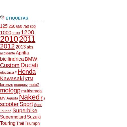
ETIQUETAS
125
250
650
750
800
1200
1000
1100
2010
2011
2012
2013
abs
Aprilia
accidente
bicilindrica
BMW
Ducati
Custom
Honda
electrica
F
Kawasaki
KTM
lorenzo
moto2
marquez
motogp
multistrada
Naked
r
MV Agusta
s
scooter
Sport
Sport
Superbike
Touring
Supermotard
Suzuki
Touring
Trail
Triumph