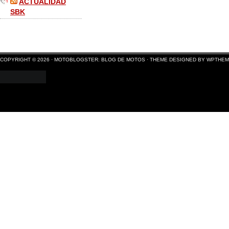
ACTUALIDAD
SBK
COPYRIGHT © 2026 ·
MOTOBLOGSTER: BLOG DE MOTOS
·
THEME DESIGNED BY WPTHE