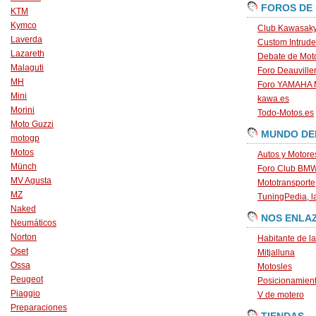
FOROS DE
KTM
Kymco
Club Kawasaky
Laverda
Custom Intrude
Lazareth
Debate de Mot
Malaguti
Foro Deauville
MH
Foro YAMAHA
Mini
kawa.es
Morini
Todo-Motos.es
Moto Guzzi
MUNDO DE
motogp
Motos
Autos y Motore
Münch
Foro Club BM
MV Agusta
Mototransporte
MZ
TuningPedia, la
Naked
NOS ENLA
Neumáticos
Norton
Habitante de l
Oset
Mitjalluna
Ossa
Motosles
Peugeot
Posicionamien
Piaggio
V de motero
Preparaciones