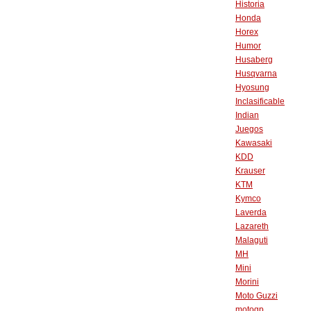
Historia
Honda
Horex
Humor
Husaberg
Husqvarna
Hyosung
Inclasificable
Indian
Juegos
Kawasaki
KDD
Krauser
KTM
Kymco
Laverda
Lazareth
Malaguti
MH
Mini
Morini
Moto Guzzi
motogp