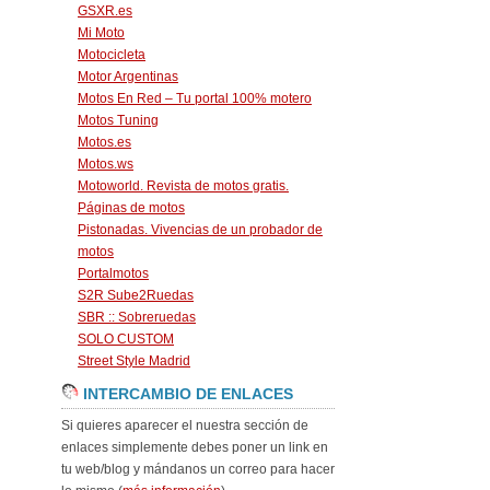
GSXR.es
Mi Moto
Motocicleta
Motor Argentinas
Motos En Red – Tu portal 100% motero
Motos Tuning
Motos.es
Motos.ws
Motoworld. Revista de motos gratis.
Páginas de motos
Pistonadas. Vivencias de un probador de
motos
Portalmotos
S2R Sube2Ruedas
SBR :: Sobreruedas
SOLO CUSTOM
Street Style Madrid
INTERCAMBIO DE ENLACES
Si quieres aparecer el nuestra sección de
enlaces simplemente debes poner un link en
tu web/blog y mándanos un correo para hacer