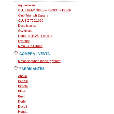
Aquileros.net
CLUB BMW F800S – F800ST – F800R
Club Triumph España
CLUB Z-750/1000
Ducatistas.com
Guzzistas
Honda VTR 250 Fan site
Hyosung
Moto Club Girona
COMPRA - VENTA
Motos segunda mano (gratuito)
FABRICANTES
Aprilia
Benelli
Bimota
BMW
Buell
Derbi
Ducati
Honda