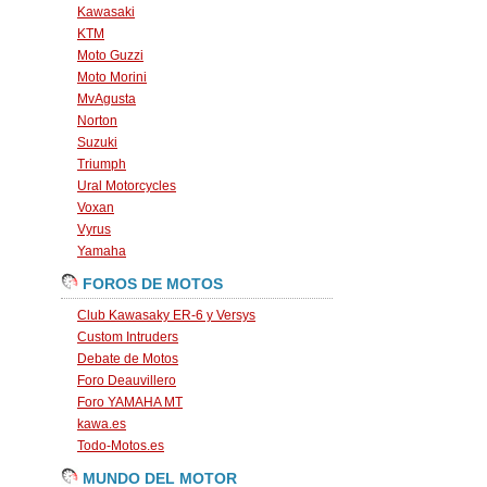
Kawasaki
KTM
Moto Guzzi
Moto Morini
MvAgusta
Norton
Suzuki
Triumph
Ural Motorcycles
Voxan
Vyrus
Yamaha
FOROS DE MOTOS
Club Kawasaky ER-6 y Versys
Custom Intruders
Debate de Motos
Foro Deauvillero
Foro YAMAHA MT
kawa.es
Todo-Motos.es
MUNDO DEL MOTOR