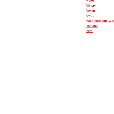
viajes
Victory
Voxan
Vyrus
Walz Hardcore Cycl
Yamaha
Zero