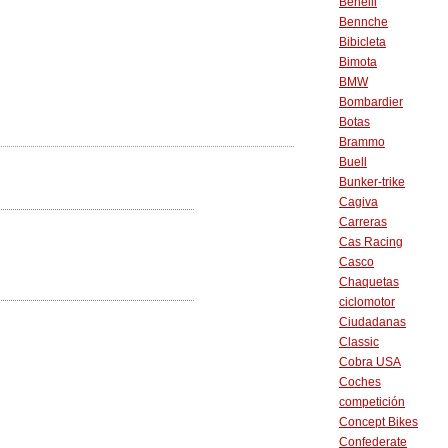
Benelli
Bennche
Bibicleta
Bimota
BMW
Bombardier
Botas
Brammo
Buell
Bunker-trike
Cagiva
Carreras
Cas Racing
Casco
Chaquetas
ciclomotor
Ciudadanas
Classic
Cobra USA
Coches
competición
Concept Bikes
Confederate