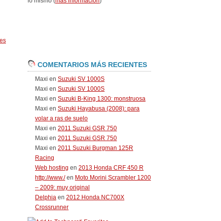
lo mismo (
más información
)
es
COMENTARIOS MÁS RECIENTES
Maxi
en
Suzuki SV 1000S
Maxi
en
Suzuki SV 1000S
Maxi
en
Suzuki B-King 1300: monstruosa
Maxi
en
Suzuki Hayabusa (2008): para
volar a ras de suelo
Maxi
en
2011 Suzuki GSR 750
Maxi
en
2011 Suzuki GSR 750
Maxi
en
2011 Suzuki Burgman 125R
Racing
Web hosting
en
2013 Honda CRF 450 R
http://www./
en
Moto Morini Scrambler 1200
– 2009: muy original
Delphia
en
2012 Honda NC700X
Crossrunner