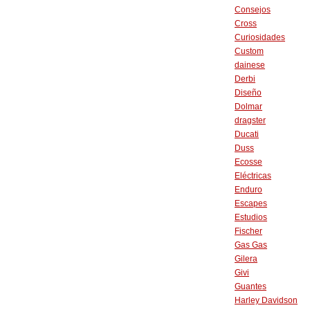
Consejos
Cross
Curiosidades
Custom
dainese
Derbi
Diseño
Dolmar
dragster
Ducati
Duss
Ecosse
Eléctricas
Enduro
Escapes
Estudios
Fischer
Gas Gas
Gilera
Givi
Guantes
Harley Davidson