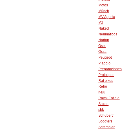
Motos
Münch
MV Agusta
MZ
Naked
Neumáticos
Norton
Oset
Ossa
Peugeot
Piaggio
Preparaciones
Prototipos
Rat bikes
Retro
rieju
Royal Enfield
Saxon
sbk
Schuberth
Scooters
Scrambler