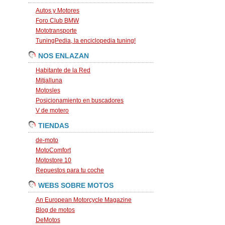
Autos y Motores
Foro Club BMW
Mototransporte
TuningPedia, la enciclopedia tuning!
NOS ENLAZAN
Habitante de la Red
Mitjalluna
Motosles
Posicionamiento en buscadores
V de motero
TIENDAS
de-moto
MotoComfort
Motostore 10
Repuestos para tu coche
WEBS SOBRE MOTOS
An European Motorcycle Magazine
Blog de motos
DeMotos