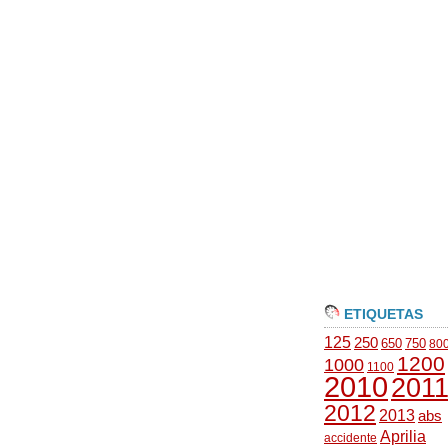
ETIQUETAS
125
250
650
750
80
1200
1000
1100
2010
201
2012
2013
abs
Aprilia
accidente