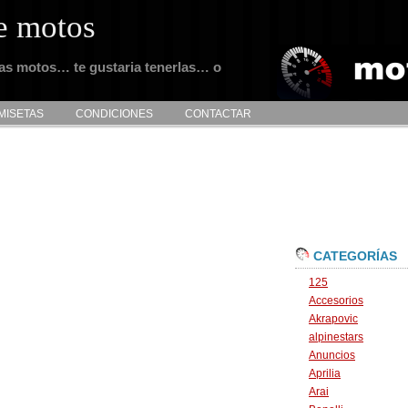
e motos
tas motos… te gustaria tenerlas… o
MISETAS
CONDICIONES
CONTACTAR
CATEGORÍAS
125
Accesorios
Akrapovic
alpinestars
Anuncios
Aprilia
Arai