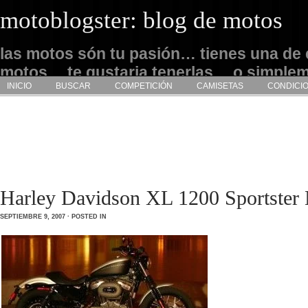
motoblogster: blog de motos
las motos són tu pasión… tienes una de 
motos… te gustaria tenerlas… o simple
INICIO
BUSCAR
COMPETICIÓN
CAMISETAS
CONDICI
admirarlas… este es tu sitio
Harley Davidson XL 1200 Sportster 
SEPTIEMBRE 9, 2007 · POSTED IN