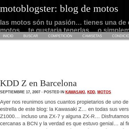
motoblogster: blog de motos
las motos són tu pasión… tienes una de 
motos… te gustaria tenerlas… o simple
INICIO
BUSCAR
COMPETICIÓN
CAMISETAS
CONDICI
admirarlas… este es tu sitio
KDD Z en Barcelona
SEPTIEMBRE 17, 2007 · POSTED IN
KAWASAKI
,
KDD
,
MOTOS
Ayer nos reunimos unos cuantos propietarios de uno de
estrella de este blog: la Kawasaki Z… en todas sus ver
Z1000… incluso una ZX-7 y alguna ZX-R… Disfrutamos 
cercanas a BCN y la verdad es que estuvo genial… al f