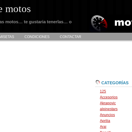
e motos
tas motos… te gustaria tenerlas… o
MISETAS
CONDICIONES
CONTACTAR
CATEGORÍAS
125
Accesorios
Akrapovic
alpinestars
Anuncios
Aprilia
Arai