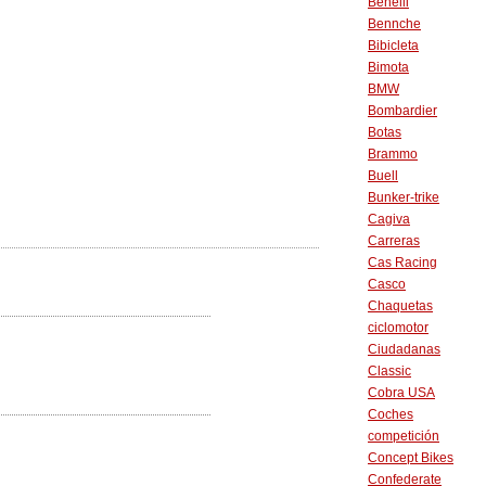
Benelli
Bennche
Bibicleta
Bimota
BMW
Bombardier
Botas
Brammo
Buell
Bunker-trike
Cagiva
Carreras
Cas Racing
Casco
Chaquetas
ciclomotor
Ciudadanas
Classic
Cobra USA
Coches
competición
Concept Bikes
Confederate