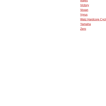
viajes
Victory
Voxan
Vyrus
Walz Hardcore Cycl
Yamaha
Zero