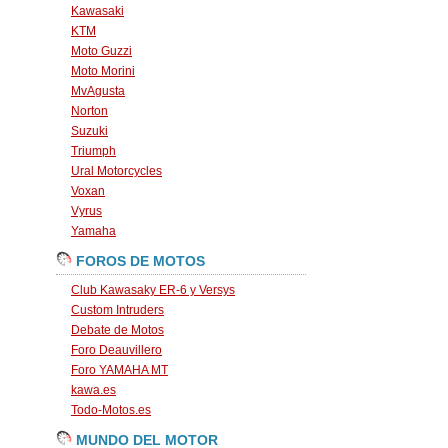
Kawasaki
KTM
Moto Guzzi
Moto Morini
MvAgusta
Norton
Suzuki
Triumph
Ural Motorcycles
Voxan
Vyrus
Yamaha
FOROS DE MOTOS
Club Kawasaky ER-6 y Versys
Custom Intruders
Debate de Motos
Foro Deauvillero
Foro YAMAHA MT
kawa.es
Todo-Motos.es
MUNDO DEL MOTOR