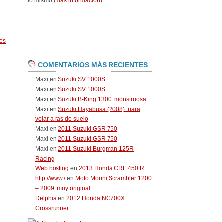
lo mismo (
más información
)
es
COMENTARIOS MÁS RECIENTES
Maxi
en
Suzuki SV 1000S
Maxi
en
Suzuki SV 1000S
Maxi
en
Suzuki B-King 1300: monstruosa
Maxi
en
Suzuki Hayabusa (2008): para
volar a ras de suelo
Maxi
en
2011 Suzuki GSR 750
Maxi
en
2011 Suzuki GSR 750
Maxi
en
2011 Suzuki Burgman 125R
Racing
Web hosting
en
2013 Honda CRF 450 R
http://www./
en
Moto Morini Scrambler 1200
– 2009: muy original
Delphia
en
2012 Honda NC700X
Crossrunner