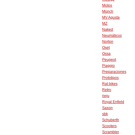
Motos
Münch
MV Agusta
MZ
Naked
Neumáticos
Norton
Oset
Ossa
Peugeot
Piaggio
Preparaciones
Prototipos
Rat bikes
Retro
rieju
Royal Enfield
Saxon
sbk
Schuberth
Scooters
Scrambler