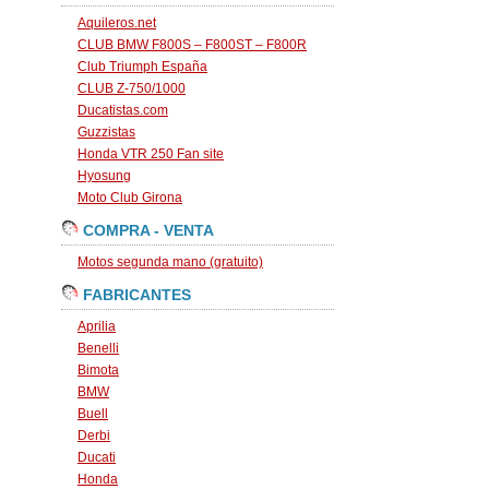
Aquileros.net
CLUB BMW F800S – F800ST – F800R
Club Triumph España
CLUB Z-750/1000
Ducatistas.com
Guzzistas
Honda VTR 250 Fan site
Hyosung
Moto Club Girona
COMPRA - VENTA
Motos segunda mano (gratuito)
FABRICANTES
Aprilia
Benelli
Bimota
BMW
Buell
Derbi
Ducati
Honda