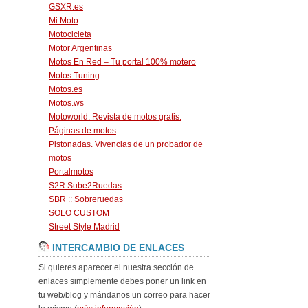
GSXR.es
Mi Moto
Motocicleta
Motor Argentinas
Motos En Red – Tu portal 100% motero
Motos Tuning
Motos.es
Motos.ws
Motoworld. Revista de motos gratis.
Páginas de motos
Pistonadas. Vivencias de un probador de
motos
Portalmotos
S2R Sube2Ruedas
SBR :: Sobreruedas
SOLO CUSTOM
Street Style Madrid
INTERCAMBIO DE ENLACES
Si quieres aparecer el nuestra sección de
enlaces simplemente debes poner un link en
tu web/blog y mándanos un correo para hacer