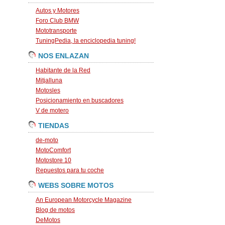
Autos y Motores
Foro Club BMW
Mototransporte
TuningPedia, la enciclopedia tuning!
NOS ENLAZAN
Habitante de la Red
Mitjalluna
Motosles
Posicionamiento en buscadores
V de motero
TIENDAS
de-moto
MotoComfort
Motostore 10
Repuestos para tu coche
WEBS SOBRE MOTOS
An European Motorcycle Magazine
Blog de motos
DeMotos