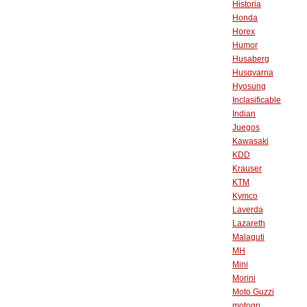
Historia
Honda
Horex
Humor
Husaberg
Husqvarna
Hyosung
Inclasificable
Indian
Juegos
Kawasaki
KDD
Krauser
KTM
Kymco
Laverda
Lazareth
Malaguti
MH
Mini
Morini
Moto Guzzi
motogp