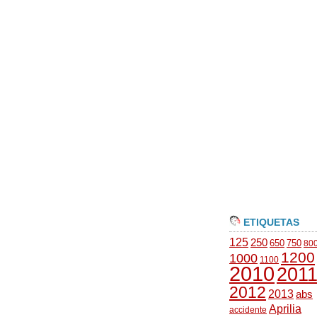
ETIQUETAS
125
250
650
750
80
1200
1000
1100
2010
201
2012
2013
abs
Aprilia
accidente