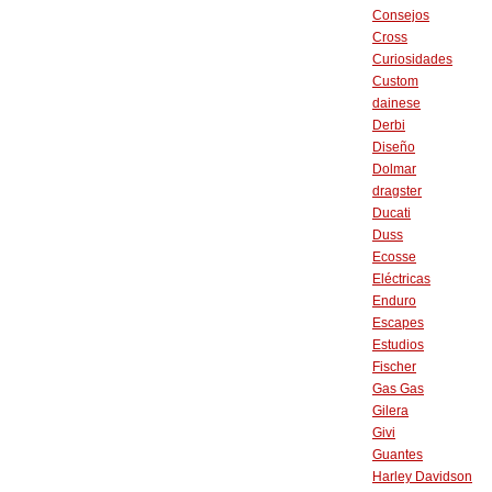
Consejos
Cross
Curiosidades
Custom
dainese
Derbi
Diseño
Dolmar
dragster
Ducati
Duss
Ecosse
Eléctricas
Enduro
Escapes
Estudios
Fischer
Gas Gas
Gilera
Givi
Guantes
Harley Davidson