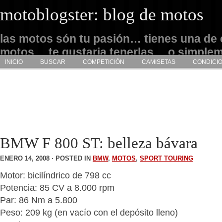
motoblogster: blog de motos
las motos són tu pasión… tienes una de 
motos… te gustaria tenerlas… o simple
INICIO
BUSCAR
COMPETICIÓN
CAMISETAS
CONDICI
admirarlas… este es tu sitio
BMW F 800 ST: belleza bávara
ENERO 14, 2008 · POSTED IN
BMW
,
MOTOS
,
SPORT TOURING
Motor: bicilíndrico de 798 cc
Potencia: 85 CV a 8.000 rpm
Par: 86 Nm a 5.800
Peso: 209 kg (en vacío con el depósito lleno)