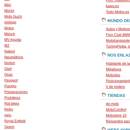
Foro YAMAHA
Mini
kawa.es
Morini
Todo-Motos.es
Moto Guzzi
MUNDO DE
motogp
Motos
Autos y Motore
Münch
Foro Club BM
MV Agusta
Mototransporte
MZ
TuningPedia, la
Naked
NOS ENLA
Neumáticos
Norton
Habitante de l
Oset
Mitjalluna
Ossa
Motosles
Peugeot
Posicionamien
Piaggio
V de motero
Preparaciones
TIENDAS
Prototipos
Rat bikes
de-moto
Retro
MotoComfort
rieju
Motostore 10
Royal Enfield
Repuestos para
Saxon