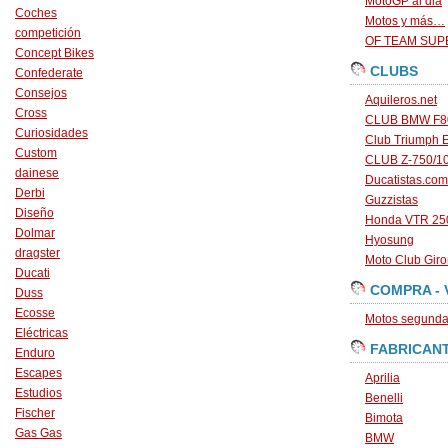
MotoGP al dia
Coches
Motos y más…
competición
OF TEAM SU
Concept Bikes
CLUBS
Confederate
Consejos
Aquileros.net
Cross
CLUB BMW F80
Curiosidades
Club Triumph 
Custom
CLUB Z-750/1
dainese
Ducatistas.com
Derbi
Guzzistas
Diseño
Honda VTR 250
Dolmar
Hyosung
dragster
Moto Club Gir
Ducati
COMPRA - 
Duss
Ecosse
Motos segunda 
Eléctricas
FABRICAN
Enduro
Escapes
Aprilia
Estudios
Benelli
Fischer
Bimota
Gas Gas
BMW