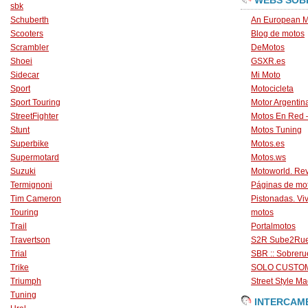
WEBS SOB
sbk
Schuberth
An European M
Scooters
Blog de motos
Scrambler
DeMotos
Shoei
GSXR.es
Sidecar
Mi Moto
Sport
Motocicleta
Sport Touring
Motor Argentin
StreetFighter
Motos En Red 
Stunt
Motos Tuning
Superbike
Motos.es
Supermotard
Motos.ws
Suzuki
Motoworld. Revi
Termignoni
Páginas de mo
Tim Cameron
Pistonadas. Vi
Touring
motos
Trail
Portalmotos
Travertson
S2R Sube2Ru
Trial
SBR :: Sobrer
Trike
SOLO CUSTO
Triumph
Street Style Ma
Tuning
INTERCAM