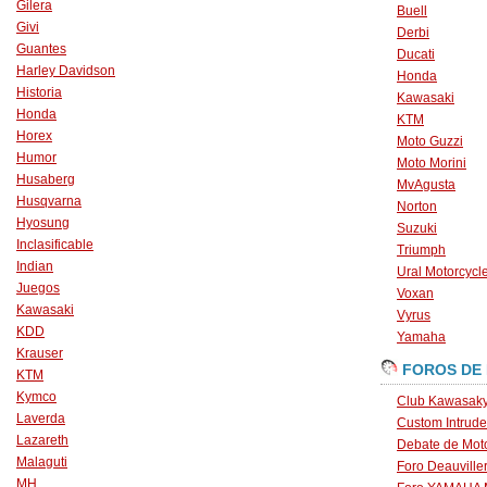
Gilera
Buell
Givi
Derbi
Guantes
Ducati
Harley Davidson
Honda
Historia
Kawasaki
Honda
KTM
Horex
Moto Guzzi
Humor
Moto Morini
Husaberg
MvAgusta
Husqvarna
Norton
Hyosung
Suzuki
Inclasificable
Triumph
Indian
Ural Motorcycl
Juegos
Voxan
Kawasaki
Vyrus
KDD
Yamaha
Krauser
FOROS DE
KTM
Kymco
Club Kawasaky
Laverda
Custom Intrude
Lazareth
Debate de Mot
Malaguti
Foro Deauville
MH