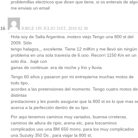
problemillas electricos que dicen que tiene, si os enterais de algo
me enviais un email
JORGE ON JULIO 31ST, 2010 02:38
Hola soy de Salta Argentina..motero viejo.Tengo una 800 st del
2009. Sòlo
tengo halagos,,, excelente. Tiene 12 milKm y me llevò sin ningùn
problema en una sola travesìa de 6.ooo. Recorrì 1150 Km en un
solo dìa…bajè con
ganas de continuar..era de noche y frio y lluvia.
Tengo 60 años y pasaron por mi entrepierna muchas motos de
todo tipo,
acordes a las pretensiones del momento. Tengo cuatro motos de
distintas
prestaciones y les puedo asugurar que la 800 st es lo que mas s
acerca a la perfecciòn dentro de su tipo.
Por aqui tenemos caminos muy variados, buensa crreteras,
caminos de altura de ripio, arena etc, para loscaminos
complicados uso una BM 650 mono, para los muy complicados
una Suzuky 350 Ds , para viajar la 800 st,