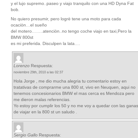
y el lujo supremo..paseo y viajo tranquilo con una HD Dyna Fat
bob.
No quiero presumir, pero logrè tene una moto para cada
ocaciòn…el sueño
del motero……..atenciòn..no tengo coche viajo en taxi,Pero la
BMW 800st
es mi preferida. Disculpen la lata….
Lorenzo
Respuesta:
noviembre 29th, 2010 a las 02:37
Hola Jorge , me dio mucha alegria tu comentario estoy en
tratativas de comprarme una 800 st, vivo en Neuquen, aqui no
tenemos concesionarios BMW el mas cerca es Mendoza pero
me dieron malas referencias.
Yo estoy por cumplir los 50 y no me voy a quedar con las gana
de viajar en la 800 st un saludo .
Sergio Gallo
Respuesta: