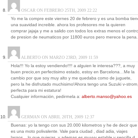
OSCAR ON FEBRERO 25TH, 2009 22:22
Yo me la compre este viernes 20 de febrero y es una bomba tien
una suavidad increible. ahora los profesores me la quieren
comprar jajaja y me a salido con todos los extras menos el contro
de presion de neumaticos por 11800 euros pero merece la pena.
ALBERTO ON MARZO 23RD, 2009 11:59
Hola!!! Yo la estoy vendiendo!!!! a alguien le interesa???, a muy
buen precio,en perfectisimo estado, estoy en Barcelona…Me la
cambio por que soy muy alto y me quedaba como de juguete,
pero la he disfrutado muchisimo!Ahora tengo una Suzuki v-strom
perfecta para mi estatura!
Cualquier información, pedirmela a:
alberto.manso@yahoo.es
GERMAN ON ABRIL 20TH, 2009 12:37
Buenas: yo la tengo con sus 20.000 kilometros y he de decir que
es una moto polivalente. Vale para ciudad , diad adia, viajes
largos .. lo que quieras. y ademas es muyyy estable y sencilla d