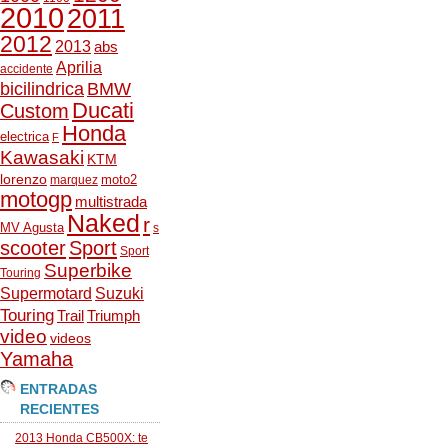
2010
2011
2012
2013
abs
Aprilia
accidente
bicilindrica
BMW
Ducati
Custom
Honda
electrica
F
Kawasaki
KTM
lorenzo
moto2
marquez
motogp
multistrada
Naked
r
MV Agusta
s
scooter
Sport
Sport
Superbike
Touring
Supermotard
Suzuki
Touring
Trail
Triumph
video
videos
Yamaha
ENTRADAS
RECIENTES
2013 Honda CB500X: te