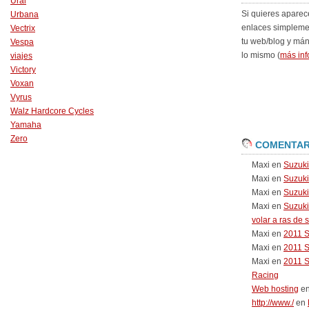
Ural
Si quieres aparec
Urbana
enlaces simpleme
Vectrix
tu web/blog y má
Vespa
lo mismo (
más inf
viajes
Victory
Voxan
Vyrus
Walz Hardcore Cycles
Yamaha
Zero
COMENTAR
Maxi
en
Suzuk
Maxi
en
Suzuk
Maxi
en
Suzuki
Maxi
en
Suzuki
volar a ras de 
Maxi
en
2011 
Maxi
en
2011 
Maxi
en
2011 
Racing
Web hosting
e
http://www./
en