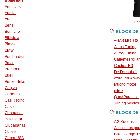
alpinestars
Anuncios
Aprilia
Arai
Con
Benelli
BLOGS DE
Bennche
Bibicleta
+GAS MOTOS
Bimota
Autos Tuning
BMW
Autos Tuning
Bombardier
Calientes tol a
Botas
Coches ES
Brammo
De Formula 1
Buell
ewre: ski & wa
Bunker-trike
Mucho motor
Cagiva
nitrox
Carreras
QuadParadise
Cas Racing
Tuning Adictos
Casco
BLOGS DE
Chaquetas
ciclomotor
A 2 Ruedas
Ciudadanas
Accesorios par
Classic
Biker Garaje: R
Cobra USA