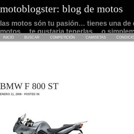
motoblogster: blog de motos
las motos són tu pasión… tienes una de 
motos… te gustaria tenerlas… o simple
INICIO
BUSCAR
COMPETICIÓN
CAMISETAS
CONDICI
admirarlas… este es tu sitio
BMW F 800 ST
ENERO 11, 2008 · POSTED IN