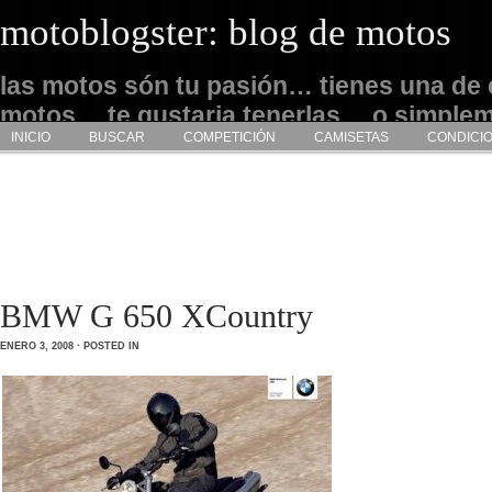
motoblogster: blog de motos
las motos són tu pasión… tienes una de 
motos… te gustaria tenerlas… o simple
INICIO
BUSCAR
COMPETICIÓN
CAMISETAS
CONDICI
admirarlas… este es tu sitio
BMW G 650 XCountry
ENERO 3, 2008 · POSTED IN