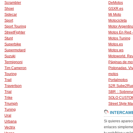
Scrambler
DeMotos
Shoei
GSXR.es
Sidecar
Mi Moto
Sport
Motocicleta
Sport Touring
Motor Argentin
StreetFighter
Motos En Red 
Stunt
Motos Tuning
Superbike
Motos.es
Supermotard
Motos.ws
Suzuki
Motoworld. Revi
Termignoni
Páginas de mo
Tim Cameron
Pistonadas. Vi
Touring
motos
Trail
Portalmotos
Travertson
S2R Sube2Ru
Trial
SBR :: Sobrer
Trike
SOLO CUSTO
Triumph
Street Style Ma
Tuning
INTERCAM
Ural
Si quieres aparec
Urbana
enlaces simpleme
Vectrix