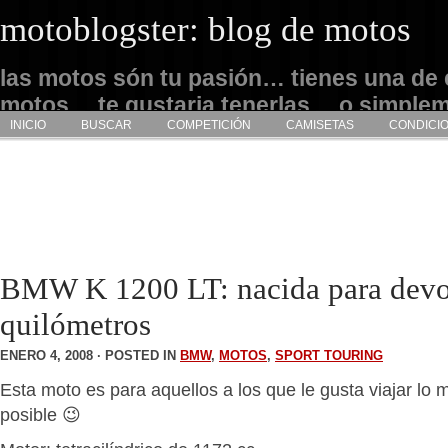
motoblogster: blog de motos
las motos són tu pasión… tienes una de 
motos… te gustaria tenerlas… o simple
INICIO
BUSCAR
COMPETICIÓN
CAMISETAS
CONDICI
admirarlas… este es tu sitio
BMW K 1200 LT: nacida para devo
quilómetros
ENERO 4, 2008 · POSTED IN
BMW
,
MOTOS
,
SPORT TOURING
Esta moto es para aquellos a los que le gusta viajar l
posible 😉