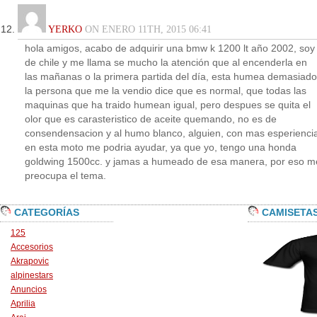
YERKO
ON ENERO 11TH, 2015 06:41
hola amigos, acabo de adquirir una bmw k 1200 lt año 2002, soy
de chile y me llama se mucho la atención que al encenderla en
las mañanas o la primera partida del día, esta humea demasiado
la persona que me la vendio dice que es normal, que todas las
maquinas que ha traido humean igual, pero despues se quita el
olor que es carasteristico de aceite quemando, no es de
consendensacion y al humo blanco, alguien, con mas esperienci
en esta moto me podria ayudar, ya que yo, tengo una honda
goldwing 1500cc. y jamas a humeado de esa manera, por eso m
preocupa el tema.
CATEGORÍAS
CAMISETA
125
Accesorios
Akrapovic
alpinestars
Anuncios
Aprilia