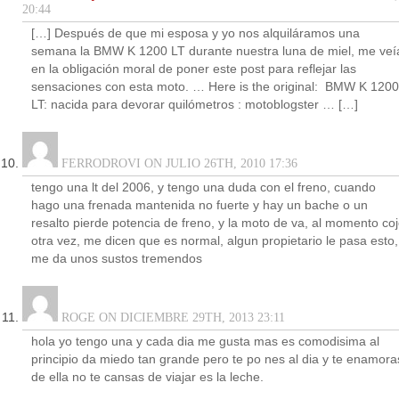
20:44
[…] Después de que mi esposa y yo nos alquiláramos una
semana la BMW K 1200 LT durante nuestra luna de miel, me veí
en la obligación moral de poner este post para reflejar las
sensaciones con esta moto. … Here is the original: BMW K 1200
LT: nacida para devorar quilómetros : motoblogster … […]
FERRODROVI ON JULIO 26TH, 2010 17:36
tengo una lt del 2006, y tengo una duda con el freno, cuando
hago una frenada mantenida no fuerte y hay un bache o un
resalto pierde potencia de freno, y la moto de va, al momento co
otra vez, me dicen que es normal, algun propietario le pasa esto,
me da unos sustos tremendos
ROGE ON DICIEMBRE 29TH, 2013 23:11
hola yo tengo una y cada dia me gusta mas es comodisima al
principio da miedo tan grande pero te po nes al dia y te enamora
de ella no te cansas de viajar es la leche.