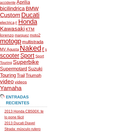
Aprilia
accidente
bicilindrica
BMW
Ducati
Custom
Honda
electrica
F
Kawasaki
KTM
lorenzo
moto2
marquez
motogp
multistrada
Naked
r
MV Agusta
s
scooter
Sport
Sport
Superbike
Touring
Supermotard
Suzuki
Touring
Trail
Triumph
video
videos
Yamaha
ENTRADAS
RECIENTES
2013 Honda CB500X: te
lo pone fácil
2013 Ducati Diavel
Strada: músculo rutero