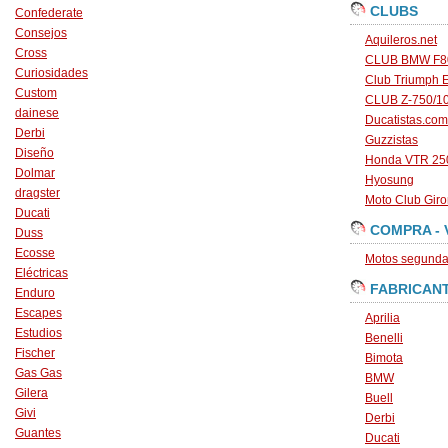
CLUBS
Confederate
Consejos
Aquileros.net
Cross
CLUB BMW F80
Curiosidades
Club Triumph 
Custom
CLUB Z-750/1
dainese
Ducatistas.com
Derbi
Guzzistas
Diseño
Honda VTR 250
Dolmar
Hyosung
dragster
Moto Club Gir
Ducati
COMPRA - 
Duss
Ecosse
Motos segunda 
Eléctricas
FABRICAN
Enduro
Escapes
Aprilia
Estudios
Benelli
Fischer
Bimota
Gas Gas
BMW
Gilera
Buell
Givi
Derbi
Guantes
Ducati