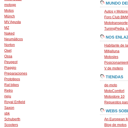
MUNDO DE
motogp
Motos
Autos y Motore
Münch
Foro Club BM
MV Agusta
Mototransporte
MZ
TuningPedia, la
Naked
NOS ENLA
Neumáticos
Norton
Habitante de l
Oset
Mitjalluna
Ossa
Motosles
Peugeot
Posicionamien
Piaggio
V de motero
Preparaciones
TIENDAS
Prototipos
Rat bikes
de-moto
Retro
MotoComfort
rieju
Motostore 10
Royal Enfield
Repuestos para
Saxon
WEBS SOB
sbk
Schuberth
An European M
Scooters
Blog de motos