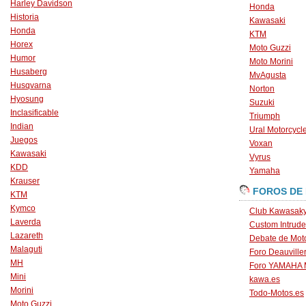
Harley Davidson
Honda
Historia
Kawasaki
Honda
KTM
Horex
Moto Guzzi
Humor
Moto Morini
Husaberg
MvAgusta
Husqvarna
Norton
Hyosung
Suzuki
Inclasificable
Triumph
Indian
Ural Motorcycl
Juegos
Voxan
Kawasaki
Vyrus
KDD
Yamaha
Krauser
FOROS DE
KTM
Kymco
Club Kawasaky
Laverda
Custom Intrude
Lazareth
Debate de Mot
Malaguti
Foro Deauville
MH
Foro YAMAHA
Mini
kawa.es
Morini
Todo-Motos.es
Moto Guzzi