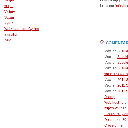
tu web/blog y má
Vespa
lo mismo (
más inf
viajes
Victory
Voxan
Vyrus
Walz Hardcore Cycles
Yamaha
Zero
COMENTAR
Maxi
en
Suzuk
Maxi
en
Suzuk
Maxi
en
Suzuki
Maxi
en
Suzuki
volar a ras de 
Maxi
en
2011 
Maxi
en
2011 
Maxi
en
2011 
Racing
Web hosting
e
http://www./
en
– 2009: muy or
Delphia
en
20
Crossrunner