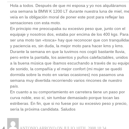
Hola a todos. Después de que mi esposa y yo nos alquiláramos
una semana la BMW K 1200 LT durante nuestra luna de miel, m
veía en la obligación moral de poner este post para reflejar las
sensaciones con esta moto.
En principio me preocupaba su excesivo peso que, junto con el
equipaje y nosotros dos, estaba por encima de los 400 kgs. Para
ser una moto tan «tosca» hay que reconocer que con tranquilida
y paciencia es, sin duda, la mejor moto para hacer kms y kms.
Durante la semana en que la tuvimos nos cogió bastante lluvia,
pero entre la pantalla, los asientos y puños calefactables, unidos
a la buena música que íbamos escuchando a través de su equip
de sonido, la compañía y el mejor confort (mi mujer se quedó
dormida sobre la moto en varias ocasiones) nos pasamos una
semana muy divertida recorriendo varios rincones de nuestro
país.
En cuanto a su comportamiento en carretera tiene un paso por
curva noble, eso sí, sin tumbar demasiado porque tocan las
estriberas. En fin, que si no fuese por su excesivo peso y precio,
sería la próxima candidata. Saludos
ANTONIO ARROYO ON JULIO 10TH, 2008 18:34