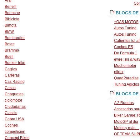
Arai
Con
Benelli
BLOGS DE
Bennche
Bibicleta
+GAS MOTOS
Bimota
Autos Tuning
BMW
Autos Tuning
Bombardier
Calientes tol a
Botas
Coches ES
Brammo
De Formula 1
Buell
ewre: ski & wa
Bunker-trike
Mucho motor
Cagiva
nitrox
Carreras
QuadParadise
Cas Racing
Tuning Adictos
Casco
BLOGS DE
Chaquetas
ciclomotor
A 2 Ruedas
Ciudadanas
Accesorios par
Classic
Biker Garaje: R
Cobra USA
MotoGP al dia
Coches
Motos y más…
competición
OF TEAM SU
Concept Bikes