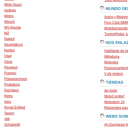
Todo-Motos.es
Moto Guzzi
MUNDO DE
motogp
Motos
Autos y Motore
Münch
Foro Club BM
MV Agusta
Mototransporte
MZ
TuningPedia, la
Naked
NOS ENLA
Neumáticos
Norton
Habitante de l
Oset
Mitjalluna
Ossa
Motosles
Peugeot
Posicionamien
Piaggio
V de motero
Preparaciones
TIENDAS
Prototipos
Rat bikes
de-moto
Retro
MotoComfort
rieju
Motostore 10
Royal Enfield
Repuestos para
Saxon
WEBS SOB
sbk
Schuberth
An European M