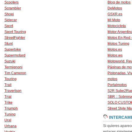
Scooters
Blog de motos
Scrambler
DeMotos
Shoei
GSXR.es
Sidecar
Mi Moto
Sport
Motocicleta
Sport Touring
Motor Argentin
StreetFighter
Motos En Red 
Stunt
Motos Tuning
Superbike
Motos.es
Supermotard
Motos.ws
Suzuki
Motoworld. Revi
Termignoni
Páginas de mo
Tim Cameron
Pistonadas. Vi
Touring
motos
Trail
Portalmotos
Travertson
S2R Sube2Ru
Trial
SBR :: Sobrer
Trike
SOLO CUSTO
Triumph
Street Style Ma
Tuning
INTERCAM
Ural
Si quieres aparec
Urbana
enlaces simpleme