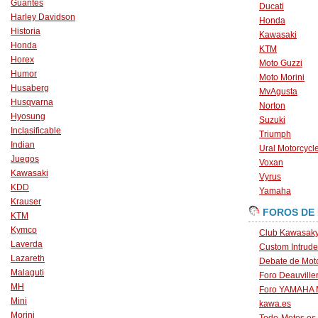
Guantes
Ducati
Harley Davidson
Honda
Historia
Kawasaki
Honda
KTM
Horex
Moto Guzzi
Humor
Moto Morini
Husaberg
MvAgusta
Husqvarna
Norton
Hyosung
Suzuki
Inclasificable
Triumph
Indian
Ural Motorcycl
Juegos
Voxan
Kawasaki
Vyrus
KDD
Yamaha
Krauser
FOROS DE
KTM
Kymco
Club Kawasaky
Laverda
Custom Intrude
Lazareth
Debate de Mot
Malaguti
Foro Deauville
MH
Foro YAMAHA
Mini
kawa.es
Morini