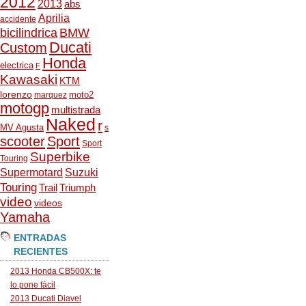
2012
2013
abs
Aprilia
accidente
bicilindrica
BMW
Ducati
Custom
Honda
electrica
F
Kawasaki
KTM
lorenzo
moto2
marquez
motogp
multistrada
Naked
r
MV Agusta
s
scooter
Sport
Sport
Superbike
Touring
Supermotard
Suzuki
Touring
Trail
Triumph
video
videos
Yamaha
ENTRADAS
RECIENTES
2013 Honda CB500X: te
lo pone fácil
2013 Ducati Diavel