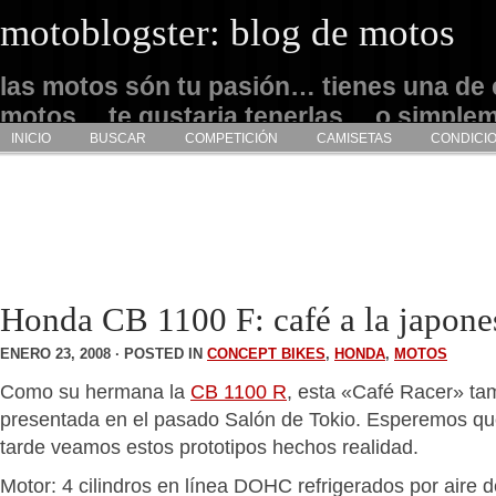
motoblogster: blog de motos
las motos són tu pasión… tienes una de 
motos… te gustaria tenerlas… o simple
INICIO
BUSCAR
COMPETICIÓN
CAMISETAS
CONDICI
admirarlas… este es tu sitio
Honda CB 1100 F: café a la japone
ENERO 23, 2008 · POSTED IN
CONCEPT BIKES
,
HONDA
,
MOTOS
Como su hermana la
CB 1100 R
, esta «Café Racer» ta
presentada en el pasado Salón de Tokio. Esperemos q
tarde veamos estos prototipos hechos realidad.
Motor: 4 cilindros en línea DOHC refrigerados por aire 