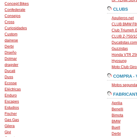
OF TEAM SU
Concept Bikes
CLUBS
Confederate
Consejos
Aquileros.net
Cross
CLUB BMW F80
Curiosidades
Club Triumph 
Custom
CLUB Z-750/1
dainese
Ducatistas.com
Derbi
Guzzistas
Diseño
Honda VTR 250
Dolmar
Hyosung
dragster
Moto Club Gir
Ducati
COMPRA - 
Duss
Ecosse
Motos segunda 
Eléctricas
FABRICAN
Enduro
Escapes
Aprilia
Estudios
Benelli
Fischer
Bimota
Gas Gas
BMW
Gilera
Buell
Givi
Derbi