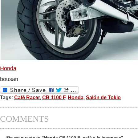
Honda
bousan
Tags:
Café Racer
,
CB 1100 F
,
Honda
,
Salón de Tokio
COMMENTS
Sin respuesta to “Honda CB 1100 F: café a la japonesa”