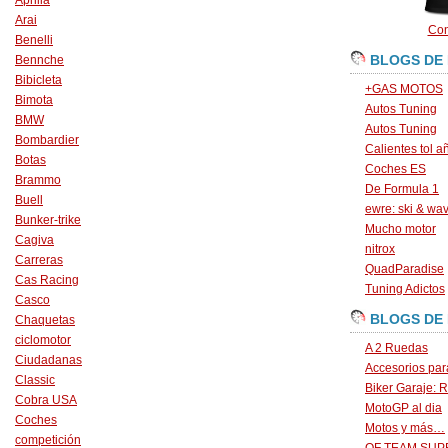
Aprilia
Arai
Con
Benelli
BLOGS DE
Bennche
Bibicleta
+GAS MOTOS
Bimota
Autos Tuning
BMW
Autos Tuning
Bombardier
Calientes tol a
Botas
Coches ES
Brammo
De Formula 1
Buell
ewre: ski & wa
Bunker-trike
Mucho motor
Cagiva
nitrox
Carreras
QuadParadise
Cas Racing
Tuning Adictos
Casco
BLOGS DE
Chaquetas
ciclomotor
A 2 Ruedas
Ciudadanas
Accesorios par
Classic
Biker Garaje: R
Cobra USA
MotoGP al dia
Coches
Motos y más…
competición