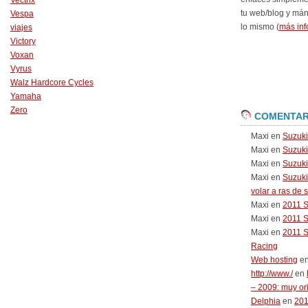
Vectrix
tu web/blog y má
Vespa
lo mismo (
más inf
viajes
Victory
Voxan
Vyrus
Walz Hardcore Cycles
Yamaha
Zero
COMENTAR
Maxi
en
Suzuk
Maxi
en
Suzuk
Maxi
en
Suzuki
Maxi
en
Suzuki
volar a ras de 
Maxi
en
2011 
Maxi
en
2011 
Maxi
en
2011 
Racing
Web hosting
e
http://www./
en
– 2009: muy or
Delphia
en
20