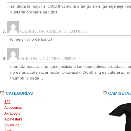
sin duda la major el cb900f como la q tengo en el garage jeje ,m
gustaria probarla saludos
GABRIEL ON ABRIL 9TH, 2009 01:56
lo mejor vino de los 80
RUIZ ON JUNIO 23RD, 2009 19:40
menuda basura…no hace justicia a las espectativas creadas….e
no es una cafe racer nada …kawasaki W650 si q es cafetera…ni
triumph ni nada…
CATEGORÍAS
CAMISETA
125
Accesorios
Akrapovic
alpinestars
Anuncios