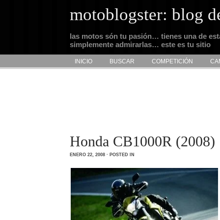
motoblogster: blog d
las motos són tu pasión… tienes una de es
simplemente admirarlas… este es tu sitio
INICIO
BUSCAR
COMPETICIÓN
CA
Honda CB1000R (2008)
ENERO 22, 2008 · POSTED IN