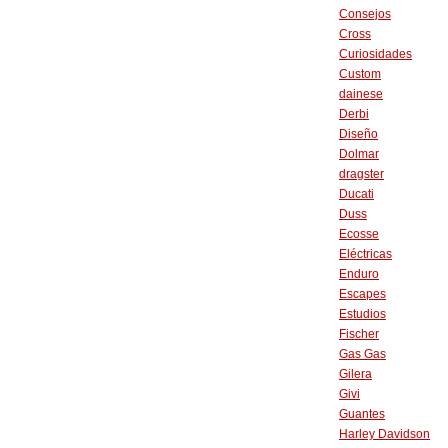
Consejos
Cross
Curiosidades
Custom
dainese
Derbi
Diseño
Dolmar
dragster
Ducati
Duss
Ecosse
Eléctricas
Enduro
Escapes
Estudios
Fischer
Gas Gas
Gilera
Givi
Guantes
Harley Davidson