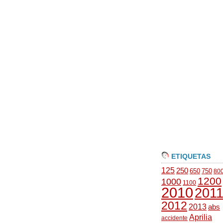
ETIQUETAS
125
250
650
750
80
1200
1000
1100
2010
201
2012
2013
abs
Aprilia
accidente