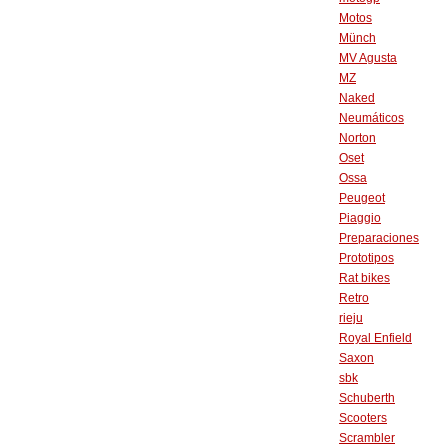
Motos
Münch
MV Agusta
MZ
Naked
Neumáticos
Norton
Oset
Ossa
Peugeot
Piaggio
Preparaciones
Prototipos
Rat bikes
Retro
rieju
Royal Enfield
Saxon
sbk
Schuberth
Scooters
Scrambler