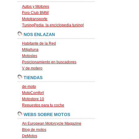
Autos y Motores
Foro Club BMW
Mototransporte
TuningPedia, la enciclopedia tuning!
NOS ENLAZAN
Habitante de la Red
Mitjalluna
Motosles
Posicionamiento en buscadores
V de motero
TIENDAS
de-moto
MotoComfort
Motostore 10
Repuestos para tu coche
WEBS SOBRE MOTOS
An European Motorcycle Magazine
Blog de motos
DeMotos