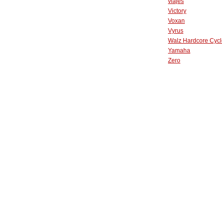
viajes
Victory
Voxan
Vyrus
Walz Hardcore Cycl
Yamaha
Zero