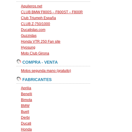
Aquileros.net
CLUB BMW F800S – F800ST – F800R
Club Triumph España
CLUB Z-750/1000
Ducatistas.com
Guzzistas
Honda VTR 250 Fan site
Hyosung
Moto Club Girona
COMPRA - VENTA
Motos segunda mano (gratuito)
FABRICANTES
Aprilia
Benelli
Bimota
BMW
Buell
Derbi
Ducati
Honda