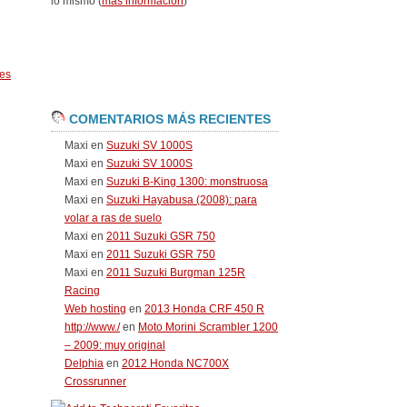
lo mismo (
más información
)
es
COMENTARIOS MÁS RECIENTES
Maxi
en
Suzuki SV 1000S
Maxi
en
Suzuki SV 1000S
Maxi
en
Suzuki B-King 1300: monstruosa
Maxi
en
Suzuki Hayabusa (2008): para
volar a ras de suelo
Maxi
en
2011 Suzuki GSR 750
Maxi
en
2011 Suzuki GSR 750
Maxi
en
2011 Suzuki Burgman 125R
Racing
Web hosting
en
2013 Honda CRF 450 R
http://www./
en
Moto Morini Scrambler 1200
– 2009: muy original
Delphia
en
2012 Honda NC700X
Crossrunner