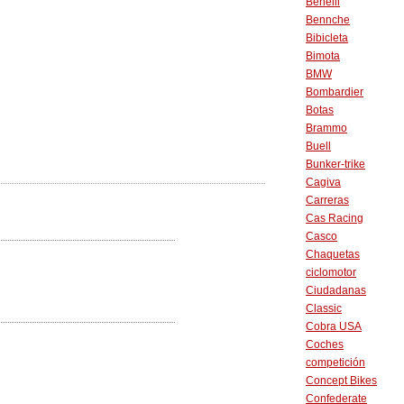
Benelli
Bennche
Bibicleta
Bimota
BMW
Bombardier
Botas
Brammo
Buell
Bunker-trike
Cagiva
Carreras
Cas Racing
Casco
Chaquetas
ciclomotor
Ciudadanas
Classic
Cobra USA
Coches
competición
Concept Bikes
Confederate