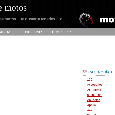
e motos
tas motos… te gustaria tenerlas… o
MISETAS
CONDICIONES
CONTACTAR
CATEGORÍAS
125
Accesorios
Akrapovic
alpinestars
Anuncios
Aprilia
Arai