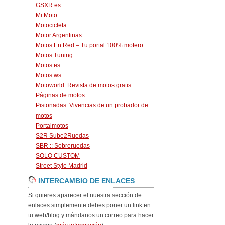
GSXR.es
Mi Moto
Motocicleta
Motor Argentinas
Motos En Red – Tu portal 100% motero
Motos Tuning
Motos.es
Motos.ws
Motoworld. Revista de motos gratis.
Páginas de motos
Pistonadas. Vivencias de un probador de
motos
Portalmotos
S2R Sube2Ruedas
SBR :: Sobreruedas
SOLO CUSTOM
Street Style Madrid
INTERCAMBIO DE ENLACES
Si quieres aparecer el nuestra sección de
enlaces simplemente debes poner un link en
tu web/blog y mándanos un correo para hacer