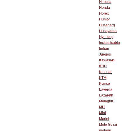
Historia
Honda
Horex
Humor
Husaberg
Husqvarna
Hyosung
Inclasificable
Indian
Juegos
Kawasaki
KDD
Krauser
KTM
Kymco
Laverda
Lazareth
Malaguti
MH
Mini
Morini
Moto Guzzi
motogp