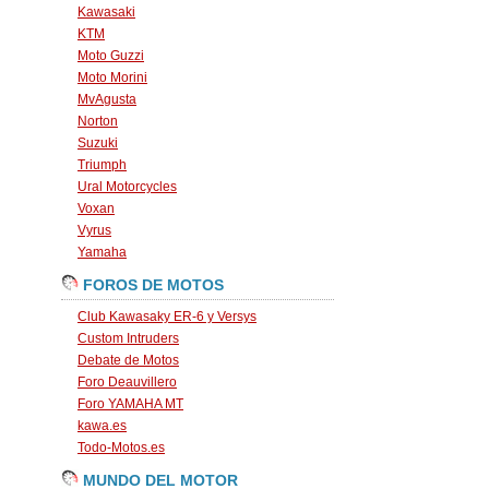
Kawasaki
KTM
Moto Guzzi
Moto Morini
MvAgusta
Norton
Suzuki
Triumph
Ural Motorcycles
Voxan
Vyrus
Yamaha
FOROS DE MOTOS
Club Kawasaky ER-6 y Versys
Custom Intruders
Debate de Motos
Foro Deauvillero
Foro YAMAHA MT
kawa.es
Todo-Motos.es
MUNDO DEL MOTOR