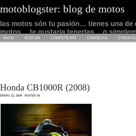
motoblogster: blog de motos
las motos són tu pasión… tienes una de 
motos… te gustaria tenerlas… o simple
INICIO
BUSCAR
COMPETICIÓN
CAMISETAS
CONDICI
admirarlas… este es tu sitio
Honda CB1000R (2008)
ENERO 22, 2008 · POSTED IN