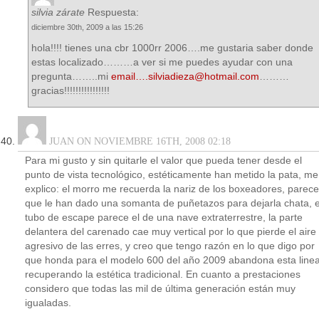
silvia zárate
Respuesta:
diciembre 30th, 2009 a las 15:26
hola!!!! tienes una cbr 1000rr 2006….me gustaria saber donde
estas localizado………a ver si me puedes ayudar con una
pregunta……..mi
email….silviadieza@hotmail.com
………
gracias!!!!!!!!!!!!!!!!
JUAN ON NOVIEMBRE 16TH, 2008 02:18
Para mi gusto y sin quitarle el valor que pueda tener desde el
punto de vista tecnológico, estéticamente han metido la pata, me
explico: el morro me recuerda la nariz de los boxeadores, parece
que le han dado una somanta de puñetazos para dejarla chata, e
tubo de escape parece el de una nave extraterrestre, la parte
delantera del carenado cae muy vertical por lo que pierde el aire
agresivo de las erres, y creo que tengo razón en lo que digo por
que honda para el modelo 600 del año 2009 abandona esta line
recuperando la estética tradicional. En cuanto a prestaciones
considero que todas las mil de última generación están muy
igualadas.