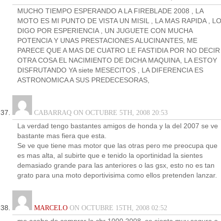
MUCHO TIEMPO ESPERANDO A LA FIREBLADE 2008 , LA
MOTO ES MI PUNTO DE VISTA UN MISIL , LA MAS RAPIDA , L
DIGO POR ESPERIENCIA , UN JUGUETE CON MUCHA
POTENCIA Y UNAS PRESTACIONES ALUCINANTES, ME
PARECE QUE A MAS DE CUATRO LE FASTIDIA POR NO DECIR
OTRA COSA EL NACIMIENTO DE DICHA MAQUINA, LA ESTOY
DISFRUTANDO YA siete MESECITOS , LA DIFERENCIA ES
ASTRONOMICA A SUS PREDECESORAS,
CABARRAQ ON OCTUBRE 5TH, 2008 20:53
La verdad tengo bastantes amigos de honda y la del 2007 se ve
bastante mas fiera que esta.
Se ve que tiene mas motor que las otras pero me preocupa que
es mas alta, al subirte que e tenido la oportinidad la sientes
demasiado grande para las anteriores o las gsx, esto no es tan
grato para una moto deportivisima como ellos pretenden lanzar.
MARCELO
ON OCTUBRE 15TH, 2008 02:52