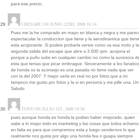
para ese precio.
CHESARE ON JUNIO 22ND, 2008 16:14
Pues me la he comprado en mayo en blanca y negra y me parec
espectacular la conduccion que tiene y la aerodinamica que tien
esta acojonante. Si podeis probarla vereis como va esa moto y la
segunda salida del escape que abre a 3.500 rpm. acojona el
porque a puño sube en cualquier cambio no como la sucesora d
esta que tenias que picar embrague. Sinceramente a los fanatic
de honda os la aconsejo es una pasada no tiene nada que ver
con la del 2007. Y mejor verla en real no por fotos que a mi
tampoco me gusto por fotos y la vi en persona y me pille una. Un
Saludo
TONY ON JULIO 1ST, 2008 19:56
pues aunque honda es honda la podian haber mejorado, quien
sabe a lo mejor todo es marketing y las cosas que todos echamo
en falta es para que compremos esta y luego vendernos lo que
realmente nos gusta por algo una honda fea o guapa siempre