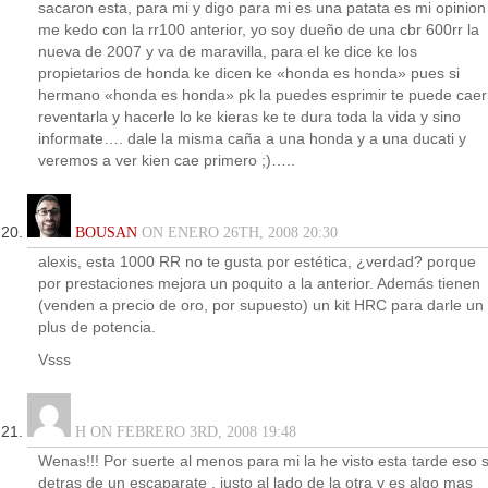
sacaron esta, para mi y digo para mi es una patata es mi opinion
me kedo con la rr100 anterior, yo soy dueño de una cbr 600rr la
nueva de 2007 y va de maravilla, para el ke dice ke los
propietarios de honda ke dicen ke «honda es honda» pues si
hermano «honda es honda» pk la puedes esprimir te puede caer
reventarla y hacerle lo ke kieras ke te dura toda la vida y sino
informate…. dale la misma caña a una honda y a una ducati y
veremos a ver kien cae primero ;)…..
BOUSAN
ON ENERO 26TH, 2008 20:30
alexis, esta 1000 RR no te gusta por estética, ¿verdad? porque
por prestaciones mejora un poquito a la anterior. Además tienen
(venden a precio de oro, por supuesto) un kit HRC para darle un
plus de potencia.
Vsss
H ON FEBRERO 3RD, 2008 19:48
Wenas!!! Por suerte al menos para mi la he visto esta tarde eso s
detras de un escaparate , justo al lado de la otra y es algo mas