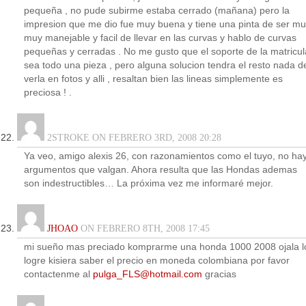
pequeña , no pude subirme estaba cerrado (mañana) pero la
impresion que me dio fue muy buena y tiene una pinta de ser m
muy manejable y facil de llevar en las curvas y hablo de curvas
pequeñas y cerradas . No me gusto que el soporte de la matricul
sea todo una pieza , pero alguna solucion tendra el resto nada d
verla en fotos y alli , resaltan bien las lineas simplemente es
preciosa ! .
2STROKE ON FEBRERO 3RD, 2008 20:28
Ya veo, amigo alexis 26, con razonamientos como el tuyo, no ha
argumentos que valgan. Ahora resulta que las Hondas ademas
son indestructibles… La próxima vez me informaré mejor.
JHOAO
ON FEBRERO 8TH, 2008 17:45
mi sueño mas preciado komprarme una honda 1000 2008 ojala l
logre kisiera saber el precio en moneda colombiana por favor
contactenme al
pulga_FLS@hotmail.com
gracias