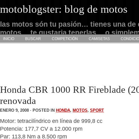
motoblogster: blog de motos
las motos són tu pasión… tienes una de 
motos… te gustaria tenerlas… o simple
INICIO
BUSCAR
COMPETICIÓN
CAMISETAS
CONDICI
admirarlas… este es tu sitio
Honda CBR 1000 RR Fireblade (200
renovada
ENERO 9, 2008 · POSTED IN
HONDA
,
MOTOS
,
SPORT
Motor: tetracilíndrico en línea de 999,8 cc
Potencia: 177,7 CV a 12.000 rpm
Par: 113,8 Nm a 8.500 rpm