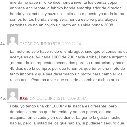
mierda no sabe ni lo ke dice honda inventa los demas copian
enbrage anti rebote lo fabriko honda amortiguador de direcion
honda y asi ect ect y suzuki lo imita a lo e puesto yo anda ke no
somos tontos honda siemp sera honda esto va para akeyas
personas ke no an cojido un moto en su vida honda 2008
OSCAR ON JUNIO 5TH, 2009 22:14
La moto no solo hace ruido el embrague, sino que el consumo d
aceitye es de 3/4 cada 1000 de 200 hacia arriba, Honda Argenti
,no manda los repuestos necesarios para su reparacion, y hace
45 dias que la compre, por que tenemos que tener una moto de
tanto importe y que sea desarmado un motor para cambiar los
rasca aceite?vamos a ver que sucede alcambiar dichos aros.
JOSE
ON OCTUBRE 15TH, 2009 01:47
Hola, yo tengo una cbr 1000rr y la stetica es diferente, pero
detodas las motos que he tenido y no son pocas, es una
maquina, en circuito y en uso diario. La gente le gusta mucho
hablar, pero la mitad de los que hablan, si pudiesen seguro que