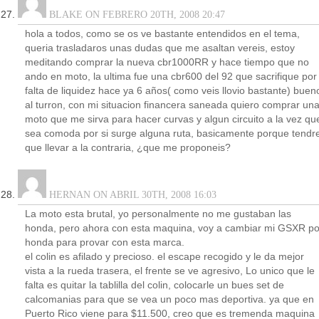
BLAKE ON FEBRERO 20TH, 2008 20:47
hola a todos, como se os ve bastante entendidos en el tema,
queria trasladaros unas dudas que me asaltan vereis, estoy
meditando comprar la nueva cbr1000RR y hace tiempo que no
ando en moto, la ultima fue una cbr600 del 92 que sacrifique por
falta de liquidez hace ya 6 años( como veis llovio bastante) buen
al turron, con mi situacion financera saneada quiero comprar un
moto que me sirva para hacer curvas y algun circuito a la vez qu
sea comoda por si surge alguna ruta, basicamente porque tendr
que llevar a la contraria, ¿que me proponeis?
HERNAN ON ABRIL 30TH, 2008 16:03
La moto esta brutal, yo personalmente no me gustaban las
honda, pero ahora con esta maquina, voy a cambiar mi GSXR po
honda para provar con esta marca.
el colin es afilado y precioso. el escape recogido y le da mejor
vista a la rueda trasera, el frente se ve agresivo, Lo unico que le
falta es quitar la tablilla del colin, colocarle un bues set de
calcomanias para que se vea un poco mas deportiva. ya que en
Puerto Rico viene para $11.500, creo que es tremenda maquina