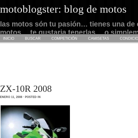
motoblogster: blog de motos
las motos són tu pasión… tienes una de 
motos… te gustaria tenerlas… o simple
INICIO
BUSCAR
COMPETICIÓN
CAMISETAS
CONDICI
admirarlas… este es tu sitio
ZX-10R 2008
ENERO 11, 2008 · POSTED IN