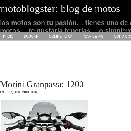
motoblogster: blog de motos
las motos són tu pasión… tienes una de 
motos… te gustaria tenerlas… o simple
INICIO
BUSCAR
COMPETICIÓN
CAMISETAS
CONDICI
admirarlas… este es tu sitio
Morini Granpasso 1200
ENERO 7, 2008 · POSTED IN