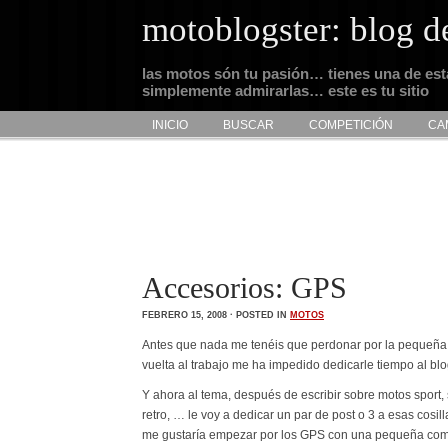
motoblogster: blog d
las motos són tu pasión… tienes una de es
simplemente admirarlas… este es tu sitio
INICIO
BUSCAR
COMPETICIÓN
CA
Accesorios: GPS
FEBRERO 15, 2008 · POSTED IN
MOTOS
Antes que nada me tenéis que perdonar por la pequeña a
vuelta al trabajo me ha impedido dedicarle tiempo al blo
Y ahora al tema, después de escribir sobre motos sport, su
retro, … le voy a dedicar un par de post o 3 a esas cosi
me gustaría empezar por los GPS con una pequeña comp