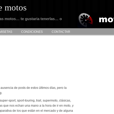
e motos
tas motos… te gustaria tenerlas… o
MISETAS
CONDICIONES
CONTACTAR
usencia de posts de estos últimos días, pero la
g.
per-sport, sport-touring, trail, supermoto, clásicas,
llas que nos echan una mano a la hora de ir en moto, y
arativa de los que están en el mercado y de alguna