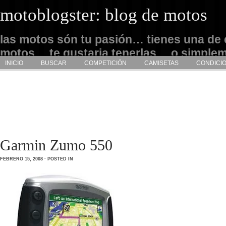
motoblogster: blog de motos
las motos són tu pasión… tienes una de 
motos… te gustaria tenerlas… o simple
INICIO
BUSCAR
COMPETICIÓN
CAMISETAS
CONDICI
admirarlas… este es tu sitio
Garmin Zumo 550
FEBRERO 15, 2008 · POSTED IN