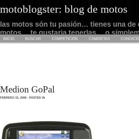
motoblogster: blog de motos
las motos són tu pasión… tienes una de 
motos… te gustaria tenerlas… o simple
INICIO
BUSCAR
COMPETICIÓN
CAMISETAS
CONDICI
admirarlas… este es tu sitio
Medion GoPal
FEBRERO 15, 2008 · POSTED IN