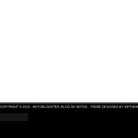
COPYRIGHT © 2026 ·
MOTOBLOGSTER: BLOG DE MOTOS
·
THEME DESIGNED BY WPTHE