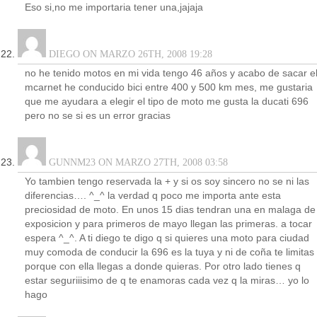
Eso si,no me importaria tener una,jajaja
DIEGO ON MARZO 26TH, 2008 19:28
no he tenido motos en mi vida tengo 46 años y acabo de sacar e
mcarnet he conducido bici entre 400 y 500 km mes, me gustaria
que me ayudara a elegir el tipo de moto me gusta la ducati 696
pero no se si es un error gracias
GUNNM23 ON MARZO 27TH, 2008 03:58
Yo tambien tengo reservada la + y si os soy sincero no se ni las
diferencias…. ^_^ la verdad q poco me importa ante esta
preciosidad de moto. En unos 15 dias tendran una en malaga de
exposicion y para primeros de mayo llegan las primeras. a tocar
espera ^_^. A ti diego te digo q si quieres una moto para ciudad
muy comoda de conducir la 696 es la tuya y ni de coña te limitas
porque con ella llegas a donde quieras. Por otro lado tienes q
estar seguriiisimo de q te enamoras cada vez q la miras… yo lo
hago