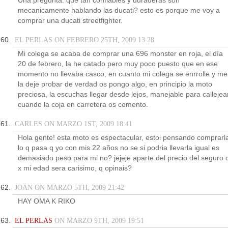
Una pregunta: que tan confiables y duraderas son
mecanicamente hablando las ducati? esto es porque me voy a
comprar una ducati streetfighter.
EL PERLAS ON FEBRERO 25TH, 2009 13:28
Mi colega se acaba de comprar una 696 monster en roja, el día
20 de febrero, la he catado pero muy poco puesto que en ese
momento no llevaba casco, en cuanto mi colega se enrrolle y me
la deje probar de verdad os pongo algo, en principio la moto
preciosa, la escuchas llegar desde lejos, manejable para callejear
cuando la coja en carretera os comento.
CARLES ON MARZO 1ST, 2009 18:41
Hola gente! esta moto es espectacular, estoi pensando comprarl
lo q pasa q yo con mis 22 años no se si podria llevarla igual es
demasiado peso para mi no? jejeje aparte del precio del seguro 
x mi edad sera carisimo, q opinais?
JOAN ON MARZO 5TH, 2009 21:42
HAY OMA K RIKO
EL PERLAS
ON MARZO 9TH, 2009 19:51