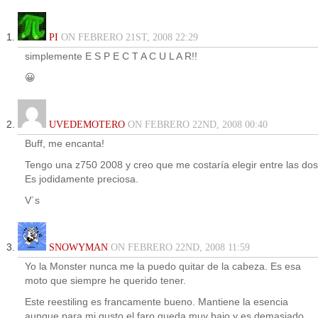
PI
ON FEBRERO 21ST, 2008 22:29
simplemente E S P E C T A C U L A R!!
😀
UVEDEMOTERO
ON FEBRERO 22ND, 2008 00:40
Buff, me encanta!
Tengo una z750 2008 y creo que me costaría elegir entre las dos
Es jodidamente preciosa.
V´s
SNOWYMAN
ON FEBRERO 22ND, 2008 11:59
Yo la Monster nunca me la puedo quitar de la cabeza. Es esa
moto que siempre he querido tener.
Este reestiling es francamente bueno. Mantiene la esencia
aunque para mi gusto el faro queda muy bajo y es demasiado