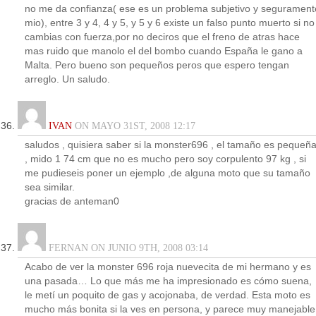
no me da confianza( ese es un problema subjetivo y segurament
mio), entre 3 y 4, 4 y 5, y 5 y 6 existe un falso punto muerto si no
cambias con fuerza,por no deciros que el freno de atras hace
mas ruido que manolo el del bombo cuando España le gano a
Malta. Pero bueno son pequeños peros que espero tengan
arreglo. Un saludo.
IVAN
ON MAYO 31ST, 2008 12:17
saludos , quisiera saber si la monster696 , el tamaño es pequeñ
, mido 1 74 cm que no es mucho pero soy corpulento 97 kg , si
me pudieseis poner un ejemplo ,de alguna moto que su tamaño
sea similar.
gracias de anteman0
FERNAN ON JUNIO 9TH, 2008 03:14
Acabo de ver la monster 696 roja nuevecita de mi hermano y es
una pasada… Lo que más me ha impresionado es cómo suena,
le metí un poquito de gas y acojonaba, de verdad. Esta moto es
mucho más bonita si la ves en persona, y parece muy manejable