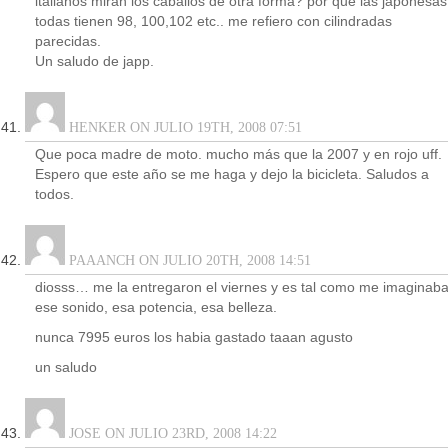
italianos miran los caballos de otra forma? por que las japonesas
todas tienen 98, 100,102 etc.. me refiero con cilindradas
parecidas.
Un saludo de japp.
HENKER ON JULIO 19TH, 2008 07:51
Que poca madre de moto. mucho más que la 2007 y en rojo uff.
Espero que este año se me haga y dejo la bicicleta. Saludos a
todos.
PAAANCH ON JULIO 20TH, 2008 14:51
diosss… me la entregaron el viernes y es tal como me imaginaba
ese sonido, esa potencia, esa belleza.
nunca 7995 euros los habia gastado taaan agusto
un saludo
JOSE ON JULIO 23RD, 2008 14:22