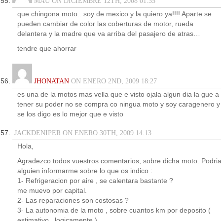
MAU ON DICIEMBRE 12TH, 2008 01:35
que chingona moto.. soy de mexico y la quiero ya!!!! Aparte se
pueden cambiar de color las coberturas de motor, rueda
delantera y la madre que va arriba del pasajero de atras…
tendre que ahorrar
JHONATAN
ON ENERO 2ND, 2009 18:27
es una de la motos mas vella que e visto ojala algun dia la gue a
tener su poder no se compra co ningua moto y soy caragenero y
se los digo es lo mejor que e visto
JACKDENIPER ON ENERO 30TH, 2009 14:13
Hola,
Agradezco todos vuestros comentarios, sobre dicha moto. Podri
alguien informarme sobre lo que os indico :
1- Refrigeracion por aire , se calentara bastante ?
me muevo por capital.
2- Las reparaciones son costosas ?
3- La autonomia de la moto , sobre cuantos km por deposito (
estimativo , logicamente )