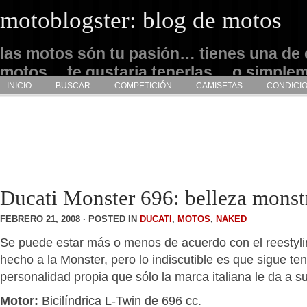
motoblogster: blog de motos
las motos són tu pasión… tienes una de 
motos… te gustaria tenerlas… o simple
INICIO
BUSCAR
COMPETICIÓN
CAMISETAS
CONDICI
admirarlas… este es tu sitio
Ducati Monster 696: belleza monst
FEBRERO 21, 2008 · POSTED IN
DUCATI
,
MOTOS
,
NAKED
Se puede estar más o menos de acuerdo con el reestyli
hecho a la Monster, pero lo indiscutible es que sigue te
personalidad propia que sólo la marca italiana le da a 
Motor:
Bicilíndrica L-Twin de 696 cc.