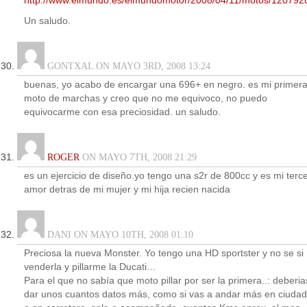
http://www.elmundo.es/elmundomotor/2008/04/11/motos/120792
Un saludo.
GONTXAL ON MAYO 3RD, 2008 13:24
buenas, yo acabo de encargar una 696+ en negro. es mi primer
moto de marchas y creo que no me equivoco, no puedo
equivocarme con esa preciosidad. un saludo.
ROGER
ON MAYO 7TH, 2008 21:29
es un ejercicio de diseño.yo tengo una s2r de 800cc y es mi terc
amor detras de mi mujer y mi hija recien nacida
DANI ON MAYO 10TH, 2008 01:10
Preciosa la nueva Monster. Yo tengo una HD sportster y no se si
venderla y pillarme la Ducati…
Para el que no sabía que moto pillar por ser la primera..: deberia
dar unos cuantos datos más, como si vas a andar más en ciudad