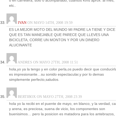
o en carretera, solo o acompañado, cuantos Kms aprox. al mes,
etc..
IVAN
ON MAYO 14TH, 2008 19:59
ES LA MEJOR MOTO DEL MUNDO MI PADRE LA TIENE Y DICE
QUE ES TAN MANEJABLE QUE PARECE QUE LLEVES UNA
BICICLETA, CORRE UN MONTON Y POR UN DINERO
ALUCINANTE
ANDRES ON MAYO 27TH, 2008 11:51
hola,yo ya la tengo y en color perla,os puedo decir que conducirl
es impresionante…su sonido espectacular,y por lo demas
simplemente perfecto,saludos.
BERTIBOX ON MAYO 27TH, 2008 23:39
hola yo la recibi en el puente de mayo, en blanco, y la verdad, ca
y arena, es preciosa, suena de vicio, los componentes son
buenisimos… pero la posicion es matadora para los antebrazos,