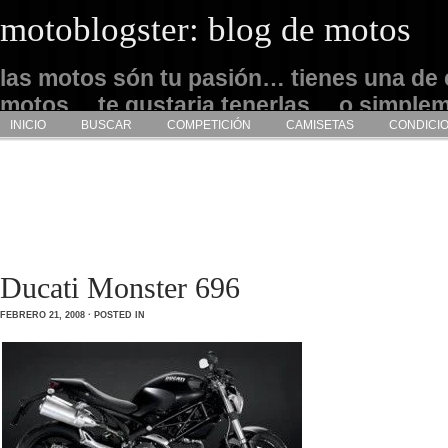
motoblogster: blog de motos
las motos són tu pasión… tienes una de 
motos… te gustaria tenerlas… o simple
INICIO
BUSCAR
COMPETICIÓN
CAMISETAS
CONDICI
admirarlas… este es tu sitio
Ducati Monster 696
FEBRERO 21, 2008 · POSTED IN