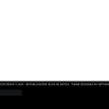
COPYRIGHT © 2026 ·
MOTOBLOGSTER: BLOG DE MOTOS
·
THEME DESIGNED BY WPTHE