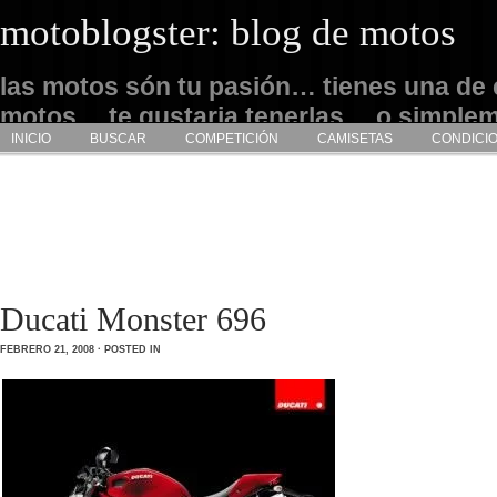
motoblogster: blog de motos
las motos són tu pasión… tienes una de 
motos… te gustaria tenerlas… o simple
INICIO
BUSCAR
COMPETICIÓN
CAMISETAS
CONDICI
admirarlas… este es tu sitio
Ducati Monster 696
FEBRERO 21, 2008 · POSTED IN