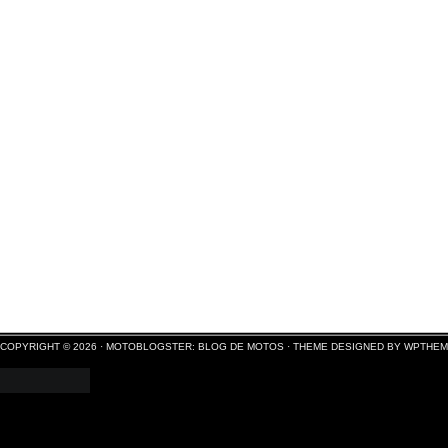
COPYRIGHT © 2026 ·
MOTOBLOGSTER: BLOG DE MOTOS
·
THEME DESIGNED BY WPTHE