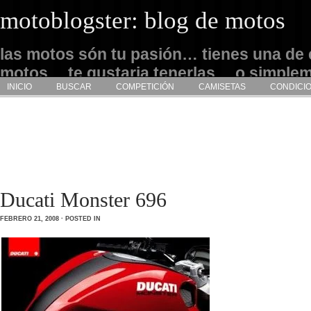
motoblogster: blog de motos
las motos són tu pasión… tienes una de 
motos… te gustaria tenerlas… o simple
INICIO
BUSCAR
COMPETICIÓN
CAMISETAS
CONDICI
admirarlas… este es tu sitio
Ducati Monster 696
FEBRERO 21, 2008 · POSTED IN