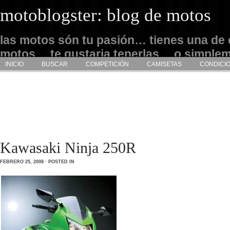
motoblogster: blog de motos
las motos són tu pasión… tienes una de 
motos… te gustaria tenerlas… o simple
INICIO
BUSCAR
COMPETICIÓN
CAMISETAS
CONDICI
admirarlas… este es tu sitio
Kawasaki Ninja 250R
FEBRERO 25, 2008 · POSTED IN