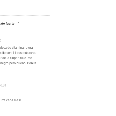
te fuerte!!!”
6
izca de vitamina rutera
ito con 4 litros más (creo
tor de la SuperDuke. Me
n negro pero bueno. Bonita
0:28
urra cada mes!