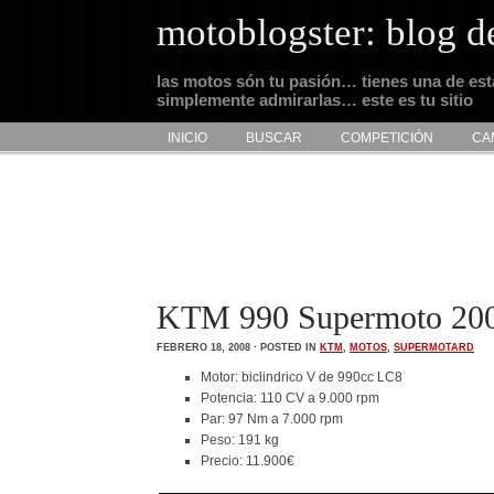
motoblogster: blog d
las motos són tu pasión… tienes una de es
simplemente admirarlas… este es tu sitio
INICIO
BUSCAR
COMPETICIÓN
CA
KTM 990 Supermoto 2008:
FEBRERO 18, 2008 · POSTED IN
KTM
,
MOTOS
,
SUPERMOTARD
Motor: biclindrico V de 990cc LC8
Potencia: 110 CV a 9.000 rpm
Par: 97 Nm a 7.000 rpm
Peso: 191 kg
Precio: 11.900€