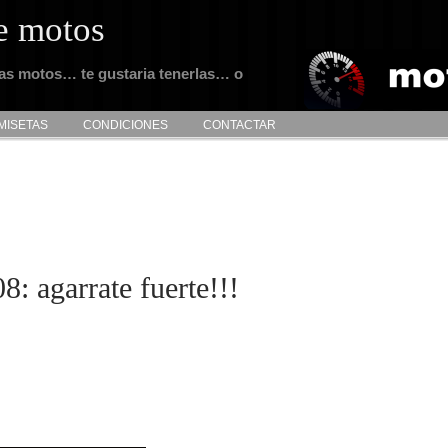
e motos
tas motos… te gustaria tenerlas… o
MISETAS
CONDICIONES
CONTACTAR
 agarrate fuerte!!!