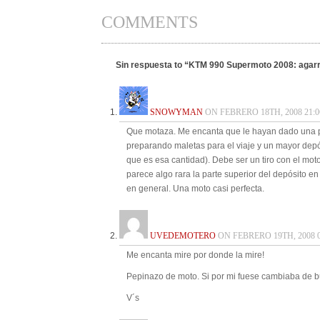
COMMENTS
Sin respuesta to “KTM 990 Supermoto 2008: agarra
SNOWYMAN
ON FEBRERO 18TH, 2008 21:0
Que motaza. Me encanta que le hayan dado una p
preparando maletas para el viaje y un mayor depós
que es esa cantidad). Debe ser un tiro con el mo
parece algo rara la parte superior del depósito e
en general. Una moto casi perfecta.
UVEDEMOTERO
ON FEBRERO 19TH, 2008 0
Me encanta mire por donde la mire!
Pepinazo de moto. Si por mi fuese cambiaba de b
V´s