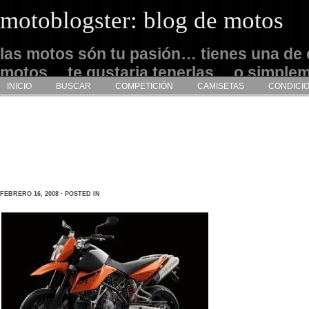
motoblogster: blog de motos
las motos són tu pasión… tienes una de 
motos… te gustaria tenerlas… o simple
INICIO
BUSCAR
COMPETICIÓN
CAMISETAS
CONDICI
admirarlas… este es tu sitio
FEBRERO 16, 2008 · POSTED IN