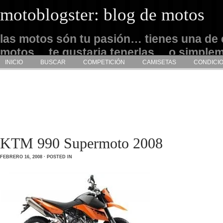
motoblogster: blog de motos
las motos són tu pasión… tienes una de 
motos… te gustaria tenerlas… o simple
INICIO
BUSCAR
COMPETICIÓN
CAMISETAS
CONDICI
admirarlas… este es tu sitio
KTM 990 Supermoto 2008
FEBRERO 16, 2008 · POSTED IN