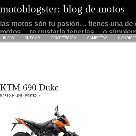
motoblogster: blog de motos
las motos són tu pasión… tienes una de 
motos… te gustaria tenerlas… o simple
INICIO
BUSCAR
COMPETICIÓN
CAMISETAS
CONDICI
admirarlas… este es tu sitio
KTM 690 Duke
MARZO 24, 2008 · POSTED IN