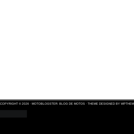
COPYRIGHT © 2026 ·
MOTOBLOGSTER: BLOG DE MOTOS
·
THEME DESIGNED BY WPTHE