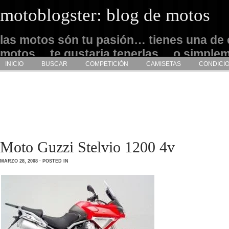
motoblogster: blog de motos
las motos són tu pasión… tienes una de 
motos… te gustaria tenerlas… o simple
INICIO
BUSCAR
COMPETICIÓN
CAMISETAS
CONDICI
admirarlas… este es tu sitio
Moto Guzzi Stelvio 1200 4v
MARZO 28, 2008 · POSTED IN