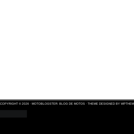
COPYRIGHT © 2026 ·
MOTOBLOGSTER: BLOG DE MOTOS
·
THEME DESIGNED BY WPTHE