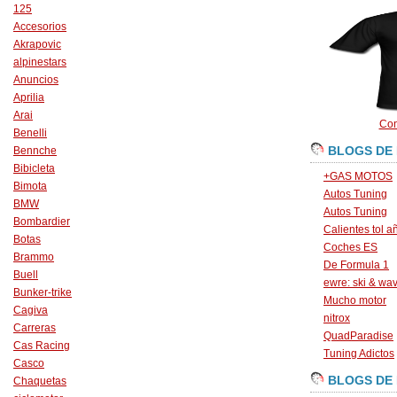
125
Accesorios
Akrapovic
alpinestars
Anuncios
Aprilia
Arai
Con
Benelli
BLOGS DE
Bennche
Bibicleta
+GAS MOTOS
Bimota
Autos Tuning
BMW
Autos Tuning
Bombardier
Calientes tol a
Botas
Coches ES
Brammo
De Formula 1
Buell
ewre: ski & wa
Bunker-trike
Mucho motor
Cagiva
nitrox
Carreras
QuadParadise
Cas Racing
Tuning Adictos
Casco
BLOGS DE
Chaquetas