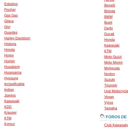
Estudios
Benelli
Fischer
Bimota
Gas Gas
BMW
Gilera
Buell
Givi
Derbi
Guantes
Ducati
Harley Davidson
Honda
Historia
Kawasaki
Honda
KTM
Horex
Moto Guzzi
Humor
Moto Morini
Husaberg
MvAgusta
Husqvarna
Norton
Hyosung
Suzuki
Inclasificable
Triumph
Indian
Ural Motorcycl
Juegos
Voxan
Kawasaki
Vyrus
KDD
Yamaha
Krauser
FOROS DE
KTM
Kymco
Club Kawasaky