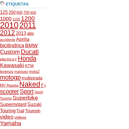
ETIQUETAS
125
250
650
750
800
1200
1000
1100
2010
2011
2012
2013
abs
Aprilia
accidente
bicilindrica
BMW
Ducati
Custom
Honda
electrica
F
Kawasaki
KTM
lorenzo
moto2
marquez
motogp
multistrada
Naked
r
MV Agusta
s
scooter
Sport
Sport
Superbike
Touring
Supermotard
Suzuki
Touring
Trail
Triumph
video
videos
Yamaha