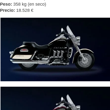
Peso:
358 kg (en seco)
Precio:
18.528 €