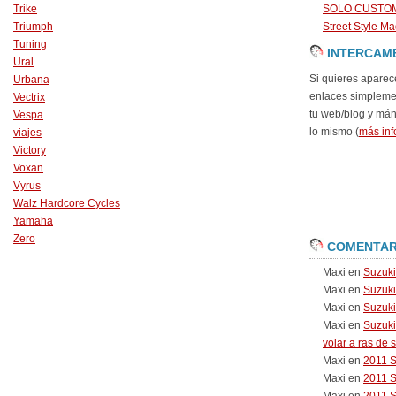
Trike
SOLO CUSTO
Triumph
Street Style Ma
Tuning
INTERCAM
Ural
Si quieres aparec
Urbana
enlaces simpleme
Vectrix
tu web/blog y má
Vespa
lo mismo (
más inf
viajes
Victory
Voxan
Vyrus
Walz Hardcore Cycles
Yamaha
Zero
COMENTAR
Maxi
en
Suzuk
Maxi
en
Suzuk
Maxi
en
Suzuki
Maxi
en
Suzuki
volar a ras de 
Maxi
en
2011 
Maxi
en
2011 