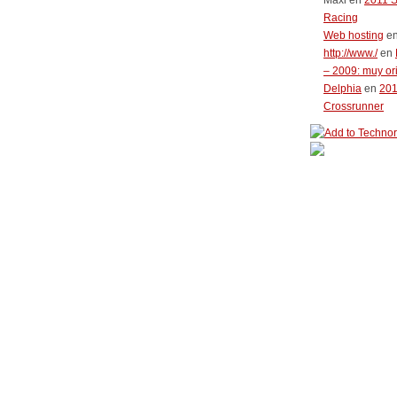
Maxi
en
2011 
Racing
Web hosting
e
http://www./
en
– 2009: muy or
Delphia
en
20
Crossrunner