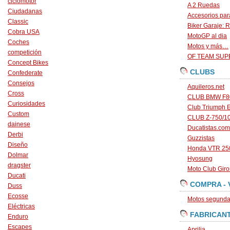
ciclomotor
A 2 Ruedas
Ciudadanas
Accesorios par
Classic
Biker Garaje: R
Cobra USA
MotoGP al dia
Coches
Motos y más…
competición
OF TEAM SU
Concept Bikes
CLUBS
Confederate
Consejos
Aquileros.net
Cross
CLUB BMW F80
Curiosidades
Club Triumph 
Custom
CLUB Z-750/1
dainese
Ducatistas.com
Derbi
Guzzistas
Diseño
Honda VTR 250
Dolmar
Hyosung
dragster
Moto Club Gir
Ducati
COMPRA - 
Duss
Ecosse
Motos segunda 
Eléctricas
FABRICAN
Enduro
Escapes
Aprilia