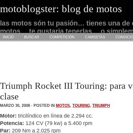
motoblogster: blog de motos
las motos són tu pasión… tienes una de 
motos… te gustaria tenerlas… o simple
INICIO
BUSCAR
COMPETICIÓN
CAMISETAS
CONDICI
admirarlas… este es tu sitio
Triumph Rocket III Touring: para v
clase
MARZO 30, 2008 · POSTED IN
MOTOS
,
TOURING
,
TRIUMPH
Motor:
tricilíndico en línea de 2.294 cc.
Potencia:
124 CV (79 kw) a 5.400 rpm
Par:
209 Nm a 2.025 rpm