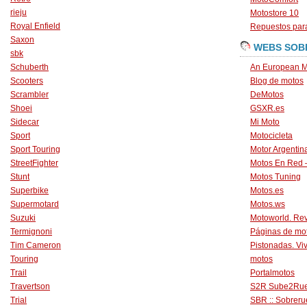
rieju
Motostore 10
Royal Enfield
Repuestos para
Saxon
WEBS SOB
sbk
Schuberth
An European M
Scooters
Blog de motos
Scrambler
DeMotos
Shoei
GSXR.es
Sidecar
Mi Moto
Sport
Motocicleta
Sport Touring
Motor Argentin
StreetFighter
Motos En Red 
Stunt
Motos Tuning
Superbike
Motos.es
Supermotard
Motos.ws
Suzuki
Motoworld. Revi
Termignoni
Páginas de mo
Tim Cameron
Pistonadas. Vi
Touring
motos
Trail
Portalmotos
Travertson
S2R Sube2Ru
Trial
SBR :: Sobrer