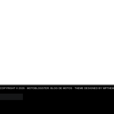
COPYRIGHT © 2026 ·
MOTOBLOGSTER: BLOG DE MOTOS
·
THEME DESIGNED BY WPTHE