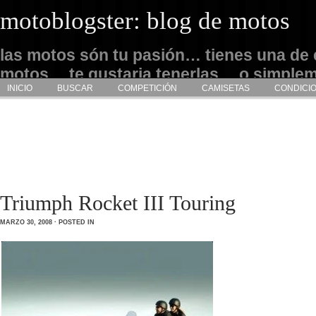
motoblogster: blog de motos
las motos són tu pasión… tienes una de 
motos… te gustaria tenerlas… o simple
INICIO
BUSCAR
COMPETICIÓN
CAMISETAS
CONDICI
admirarlas… este es tu sitio
Triumph Rocket III Touring
MARZO 30, 2008 · POSTED IN