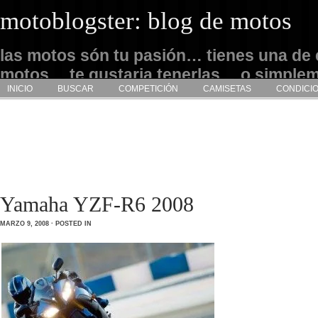
motoblogster: blog de motos
las motos són tu pasión… tienes una de 
motos… te gustaria tenerlas… o simple
INICIO
BUSCAR
COMPETICIÓN
CAMISETAS
CONDICI
admirarlas… este es tu sitio
Yamaha YZF-R6 2008
MARZO 9, 2008 · POSTED IN