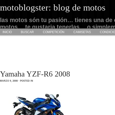
motoblogster: blog de motos
las motos són tu pasión… tienes una de 
motos… te gustaria tenerlas… o simple
INICIO
BUSCAR
COMPETICIÓN
CAMISETAS
CONDICI
admirarlas… este es tu sitio
Yamaha YZF-R6 2008
MARZO 9, 2008 · POSTED IN