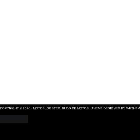
COPYRIGHT © 2026 ·
MOTOBLOGSTER: BLOG DE MOTOS
·
THEME DESIGNED BY WPTHE