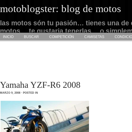
motoblogster: blog de motos
las motos són tu pasión… tienes una de 
motos… te gustaria tenerlas… o simple
INICIO
BUSCAR
COMPETICIÓN
CAMISETAS
CONDICI
admirarlas… este es tu sitio
Yamaha YZF-R6 2008
MARZO 9, 2008 · POSTED IN