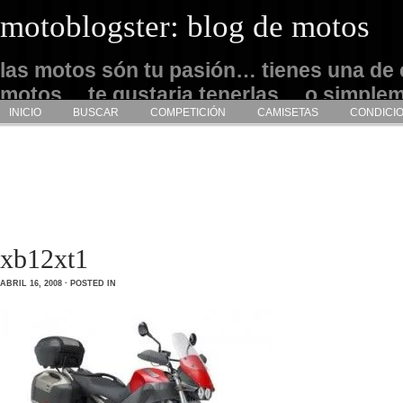
motoblogster: blog de motos
las motos són tu pasión… tienes una de 
motos… te gustaria tenerlas… o simple
INICIO
BUSCAR
COMPETICIÓN
CAMISETAS
CONDICI
admirarlas… este es tu sitio
xb12xt1
ABRIL 16, 2008 · POSTED IN