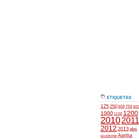
ETIQUETAS
125
250
650
750
80
1200
1000
1100
2010
201
2012
2013
abs
Aprilia
accidente