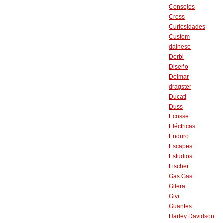
Consejos
Cross
Curiosidades
Custom
dainese
Derbi
Diseño
Dolmar
dragster
Ducati
Duss
Ecosse
Eléctricas
Enduro
Escapes
Estudios
Fischer
Gas Gas
Gilera
Givi
Guantes
Harley Davidson