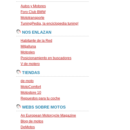
Autos y Motores
Foro Club BMW
Mototransporte
TuningPedia, la enciclopedia tuning!
NOS ENLAZAN
Habitante de la Red
Mitjalluna
Motosles
Posicionamiento en buscadores
V de motero
TIENDAS
de-moto
MotoComfort
Motostore 10
Repuestos para tu coche
WEBS SOBRE MOTOS
An European Motorcycle Magazine
Blog de motos
DeMotos