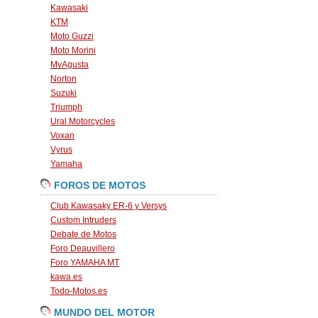
Kawasaki
KTM
Moto Guzzi
Moto Morini
MvAgusta
Norton
Suzuki
Triumph
Ural Motorcycles
Voxan
Vyrus
Yamaha
FOROS DE MOTOS
Club Kawasaky ER-6 y Versys
Custom Intruders
Debate de Motos
Foro Deauvillero
Foro YAMAHA MT
kawa.es
Todo-Motos.es
MUNDO DEL MOTOR