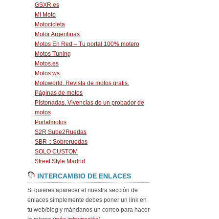
GSXR.es
Mi Moto
Motocicleta
Motor Argentinas
Motos En Red – Tu portal 100% motero
Motos Tuning
Motos.es
Motos.ws
Motoworld. Revista de motos gratis.
Páginas de motos
Pistonadas. Vivencias de un probador de
motos
Portalmotos
S2R Sube2Ruedas
SBR :: Sobreruedas
SOLO CUSTOM
Street Style Madrid
INTERCAMBIO DE ENLACES
Si quieres aparecer el nuestra sección de
enlaces simplemente debes poner un link en
tu web/blog y mándanos un correo para hacer