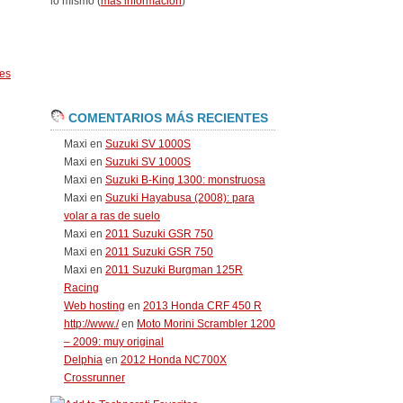
lo mismo (
más información
)
es
COMENTARIOS MÁS RECIENTES
Maxi
en
Suzuki SV 1000S
Maxi
en
Suzuki SV 1000S
Maxi
en
Suzuki B-King 1300: monstruosa
Maxi
en
Suzuki Hayabusa (2008): para
volar a ras de suelo
Maxi
en
2011 Suzuki GSR 750
Maxi
en
2011 Suzuki GSR 750
Maxi
en
2011 Suzuki Burgman 125R
Racing
Web hosting
en
2013 Honda CRF 450 R
http://www./
en
Moto Morini Scrambler 1200
– 2009: muy original
Delphia
en
2012 Honda NC700X
Crossrunner