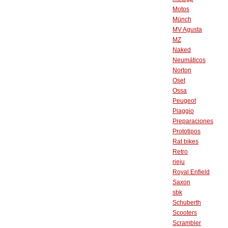
Motos
Münch
MV Agusta
MZ
Naked
Neumáticos
Norton
Oset
Ossa
Peugeot
Piaggio
Preparaciones
Prototipos
Rat bikes
Retro
rieju
Royal Enfield
Saxon
sbk
Schuberth
Scooters
Scrambler