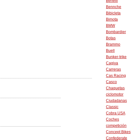
Benelli
Bennche
Bibicleta
Bimota
BMW
Bombardier
Botas
Brammo
Buell
Bunker-trike
Cagiva
Carreras
Cas Racing
Casco
Chaquetas
ciclomotor
Ciudadanas
Classic
Cobra USA
Coches
competición
Concept Bikes
Confederate