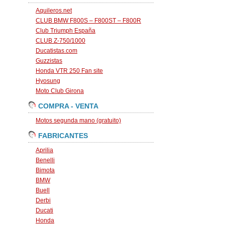
Aquileros.net
CLUB BMW F800S – F800ST – F800R
Club Triumph España
CLUB Z-750/1000
Ducatistas.com
Guzzistas
Honda VTR 250 Fan site
Hyosung
Moto Club Girona
COMPRA - VENTA
Motos segunda mano (gratuito)
FABRICANTES
Aprilia
Benelli
Bimota
BMW
Buell
Derbi
Ducati
Honda