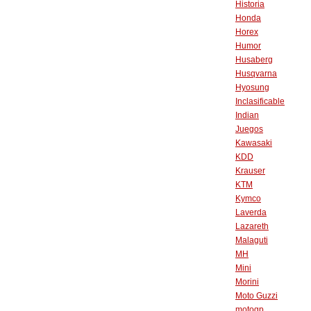
Historia
Honda
Horex
Humor
Husaberg
Husqvarna
Hyosung
Inclasificable
Indian
Juegos
Kawasaki
KDD
Krauser
KTM
Kymco
Laverda
Lazareth
Malaguti
MH
Mini
Morini
Moto Guzzi
motogp