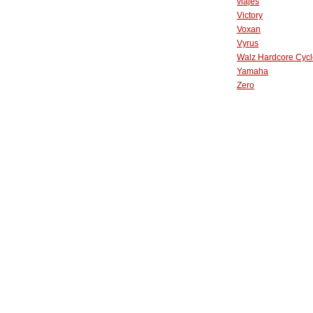
viajes
Victory
Voxan
Vyrus
Walz Hardcore Cycl
Yamaha
Zero