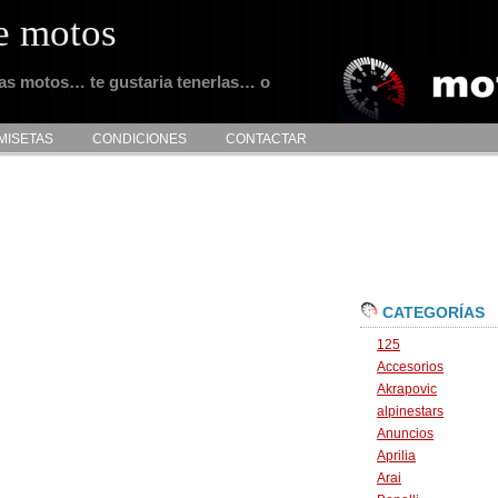
e motos
tas motos… te gustaria tenerlas… o
MISETAS
CONDICIONES
CONTACTAR
CATEGORÍAS
125
Accesorios
Akrapovic
alpinestars
Anuncios
Aprilia
Arai