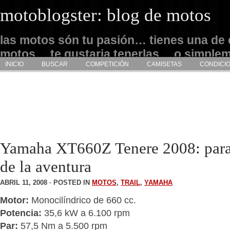
motoblogster: blog de motos
las motos són tu pasión… tienes una de 
motos… te gustaria tenerlas… o simple
INICIO
BUSCAR
COMPETICIÓN
CAMISETAS
CONDICI
admirarlas… este es tu sitio
Yamaha XT660Z Tenere 2008: para 
de la aventura
ABRIL 11, 2008 · POSTED IN
MOTOS
,
TRAIL
,
YAMAHA
Motor:
Monocilíndrico de 660 cc.
Potencia:
35,6 kW a 6.100 rpm
Par:
57,5 Nm a 5.500 rpm