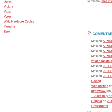
lo mismo (
más inf
viajes
Victory
Voxan
Vyrus
Walz Hardcore Cycles
Yamaha
Zero
COMENTAR
Maxi
en
Suzuk
Maxi
en
Suzuk
Maxi
en
Suzuki
Maxi
en
Suzuki
volar a ras de 
Maxi
en
2011 
Maxi
en
2011 
Maxi
en
2011 
Racing
Web hosting
e
http://www./
en
– 2009: muy or
Delphia
en
20
Crossrunner