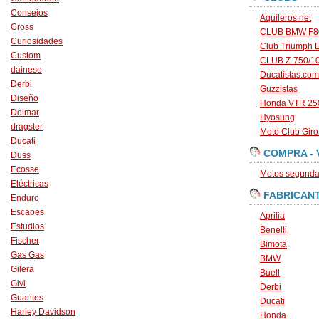
Consejos
Aquileros.net
Cross
CLUB BMW F80
Curiosidades
Club Triumph 
Custom
CLUB Z-750/1
dainese
Ducatistas.com
Derbi
Guzzistas
Diseño
Honda VTR 250
Dolmar
Hyosung
dragster
Moto Club Gir
Ducati
COMPRA - 
Duss
Ecosse
Motos segunda 
Eléctricas
FABRICAN
Enduro
Escapes
Aprilia
Estudios
Benelli
Fischer
Bimota
Gas Gas
BMW
Gilera
Buell
Givi
Derbi
Guantes
Ducati
Harley Davidson
Honda