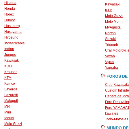
Historia
Kawasaki
Honda
KTM
Horex
Moto Guzzi
Humor
Moto Morini
Husaberg
MvAgusta
Husqvarna
Norton
Hyosung
Suzuki
Inclasificable
Triumph
Indian
Ural Motorcycl
Juegos
Voxan
Kawasaki
Vyrus
KDD
Yamaha
Krauser
FOROS DE
KTM
Kymco
Club Kawasaky
Laverda
Custom Intrude
Lazareth
Debate de Mot
Malaguti
Foro Deauville
MH
Foro YAMAHA
Mini
kawa.es
Morini
Todo-Motos.es
Moto Guzzi
MUNDO DE