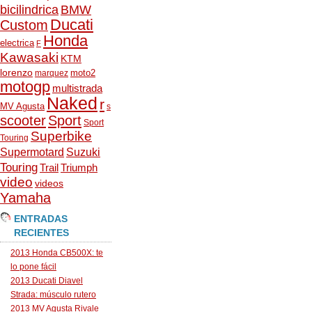
bicilindrica
BMW
Ducati
Custom
Honda
electrica
F
Kawasaki
KTM
lorenzo
moto2
marquez
motogp
multistrada
Naked
r
MV Agusta
s
scooter
Sport
Sport
Superbike
Touring
Supermotard
Suzuki
Touring
Trail
Triumph
video
videos
Yamaha
ENTRADAS
RECIENTES
2013 Honda CB500X: te
lo pone fácil
2013 Ducati Diavel
Strada: músculo rutero
2013 MV Agusta Rivale