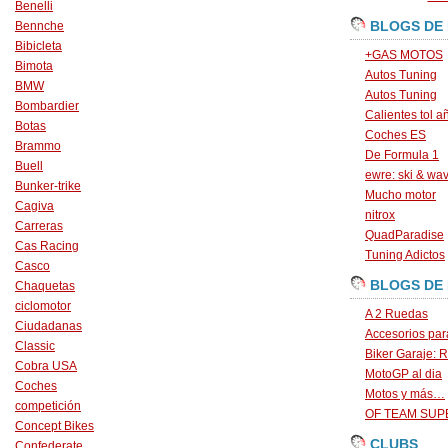
Benelli
BLOGS DE
Bennche
Bibicleta
+GAS MOTOS
Bimota
Autos Tuning
BMW
Autos Tuning
Bombardier
Calientes tol a
Botas
Coches ES
Brammo
De Formula 1
Buell
ewre: ski & wa
Bunker-trike
Mucho motor
Cagiva
nitrox
Carreras
QuadParadise
Cas Racing
Tuning Adictos
Casco
BLOGS DE
Chaquetas
ciclomotor
A 2 Ruedas
Ciudadanas
Accesorios par
Classic
Biker Garaje: R
Cobra USA
MotoGP al dia
Coches
Motos y más…
competición
OF TEAM SU
Concept Bikes
CLUBS
Confederate