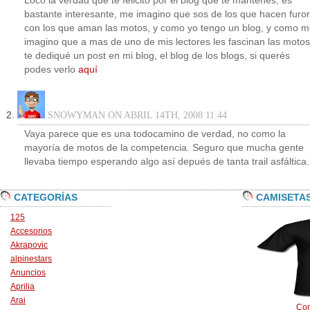
Loco la verdad que te felicito por el blog que te mantenés, es
bastante interesante, me imagino que sos de los que hacen furor
con los que aman las motos, y como yo tengo un blog, y como 
imagino que a mas de uno de mis lectores les fascinan las motos
te dediqué un post en mi blog, el blog de los blogs, si querés
podes verlo
aquí
SNOWYMAN ON ABRIL 14TH, 2008 11:44
Vaya parece que es una todocamino de verdad, no como la
mayoría de motos de la competencia. Seguro que mucha gente
llevaba tiempo esperando algo así depués de tanta trail asfáltica.
CATEGORÍAS
CAMISETA
125
Accesorios
Akrapovic
alpinestars
Anuncios
Aprilia
Arai
Con