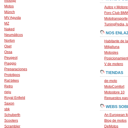
motogp
Motos
Autos y Motore
Münch
Foro Club BM
MV Agusta
Mototransporte
MZ
TuningPedia, la
Naked
NOS ENLA
Neumáticos
Norton
Habitante de l
Oset
Mitjalluna
Ossa
Motosles
Peugeot
Posicionamien
Piaggio
V de motero
Preparaciones
TIENDAS
Prototipos
Rat bikes
de-moto
Retro
MotoComfort
rieju
Motostore 10
Royal Enfield
Repuestos para
Saxon
WEBS SOB
sbk
Schuberth
An European M
Scooters
Blog de motos
Scrambler
DeMotos