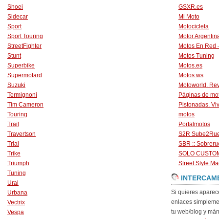
Shoei
GSXR.es
Sidecar
Mi Moto
Sport
Motocicleta
Sport Touring
Motor Argentin
StreetFighter
Motos En Red 
Stunt
Motos Tuning
Superbike
Motos.es
Supermotard
Motos.ws
Suzuki
Motoworld. Revi
Termignoni
Páginas de mo
Tim Cameron
Pistonadas. Vi
Touring
motos
Trail
Portalmotos
Travertson
S2R Sube2Ru
Trial
SBR :: Sobrer
Trike
SOLO CUSTO
Triumph
Street Style Ma
Tuning
INTERCAM
Ural
Si quieres aparec
Urbana
enlaces simpleme
Vectrix
tu web/blog y má
Vespa