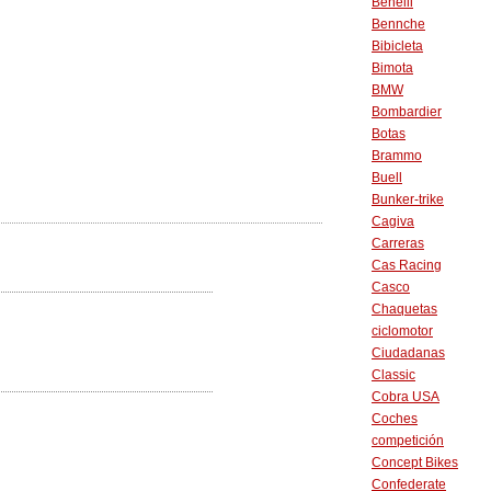
Benelli
Bennche
Bibicleta
Bimota
BMW
Bombardier
Botas
Brammo
Buell
Bunker-trike
Cagiva
Carreras
Cas Racing
Casco
Chaquetas
ciclomotor
Ciudadanas
Classic
Cobra USA
Coches
competición
Concept Bikes
Confederate