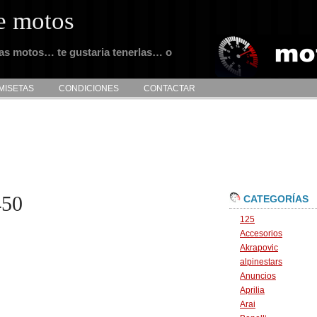
e motos
tas motos… te gustaria tenerlas… o
MISETAS
CONDICIONES
CONTACTAR
450
CATEGORÍAS
125
Accesorios
Akrapovic
alpinestars
Anuncios
Aprilia
Arai