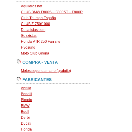
Aquileros.net
CLUB BMW F800S – F800ST – F800R
Club Triumph España
CLUB Z-750/1000
Ducatistas.com
Guzzistas
Honda VTR 250 Fan site
Hyosung
Moto Club Girona
COMPRA - VENTA
Motos segunda mano (gratuito)
FABRICANTES
Aprilia
Benelli
Bimota
BMW
Buell
Derbi
Ducati
Honda