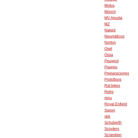
Motos
Münch
MV Agusta
MZ
Naked
Neumáticos
Norton
Oset
Ossa
Peugeot
Piaggio
Preparaciones
Prototipos
Rat bikes
Retro
rieju
Royal Enfield
Saxon
sbk
Schuberth
Scooters
Scrambler