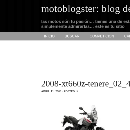
motoblogster: blog d
las motos són tu pasión… tienes una de es
simplemente admirarlas… este es tu sitio
INICIO
BUSCAR
COMPETICIÓN
CA
2008-xt660z-tenere_02_
ABRIL 11, 2008 · POSTED IN