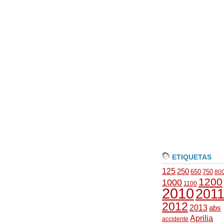
ETIQUETAS
125
250
650
750
80
1200
1000
1100
2010
201
2012
2013
abs
Aprilia
accidente