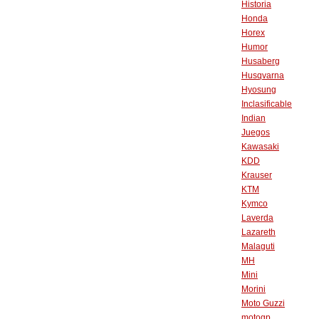
Historia
Honda
Horex
Humor
Husaberg
Husqvarna
Hyosung
Inclasificable
Indian
Juegos
Kawasaki
KDD
Krauser
KTM
Kymco
Laverda
Lazareth
Malaguti
MH
Mini
Morini
Moto Guzzi
motogp