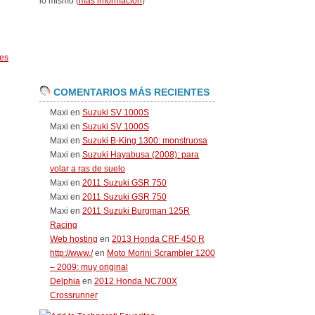
lo mismo (
más información
)
es
COMENTARIOS MÁS RECIENTES
Maxi
en
Suzuki SV 1000S
Maxi
en
Suzuki SV 1000S
Maxi
en
Suzuki B-King 1300: monstruosa
Maxi
en
Suzuki Hayabusa (2008): para
volar a ras de suelo
Maxi
en
2011 Suzuki GSR 750
Maxi
en
2011 Suzuki GSR 750
Maxi
en
2011 Suzuki Burgman 125R
Racing
Web hosting
en
2013 Honda CRF 450 R
http://www./
en
Moto Morini Scrambler 1200
– 2009: muy original
Delphia
en
2012 Honda NC700X
Crossrunner