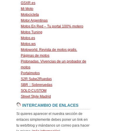
GSXR.es
Mi Moto
Motocicleta
Motor Argentinas
Motos En Red – Tu portal 100% motero
Motos Tuning
Motos.es
Motos.ws
Motoworld. Revista de motos gratis.
Páginas de motos
Pistonadas. Vivencias de un probador de
motos
Portalmotos
S2R Sube2Ruedas
SBR :: Sobreruedas
SOLO CUSTOM
Street Style Madrid
INTERCAMBIO DE ENLACES
Si quieres aparecer el nuestra sección de
enlaces simplemente debes poner un link en
tu web/blog y mándanos un correo para hacer