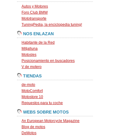
Autos y Motores
Foro Club BMW
Mototransporte
TuningPedia, la enciclopedia tuning!
NOS ENLAZAN
Habitante de la Red
Mitjalluna
Motosles
Posicionamiento en buscadores
V de motero
TIENDAS
de-moto
MotoComfort
Motostore 10
Repuestos para tu coche
WEBS SOBRE MOTOS
An European Motorcycle Magazine
Blog de motos
DeMotos