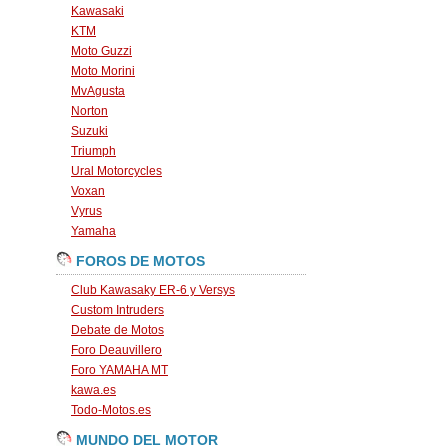
Kawasaki
KTM
Moto Guzzi
Moto Morini
MvAgusta
Norton
Suzuki
Triumph
Ural Motorcycles
Voxan
Vyrus
Yamaha
FOROS DE MOTOS
Club Kawasaky ER-6 y Versys
Custom Intruders
Debate de Motos
Foro Deauvillero
Foro YAMAHA MT
kawa.es
Todo-Motos.es
MUNDO DEL MOTOR