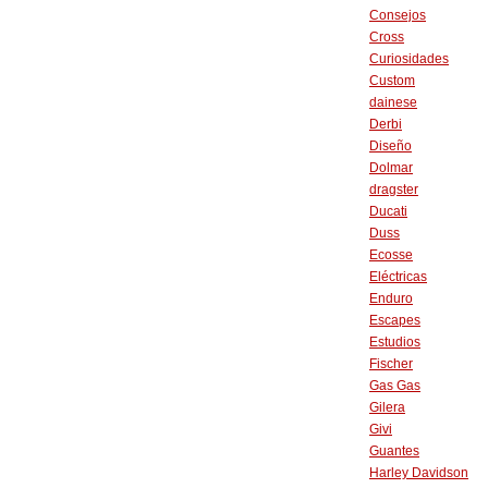
Consejos
Cross
Curiosidades
Custom
dainese
Derbi
Diseño
Dolmar
dragster
Ducati
Duss
Ecosse
Eléctricas
Enduro
Escapes
Estudios
Fischer
Gas Gas
Gilera
Givi
Guantes
Harley Davidson