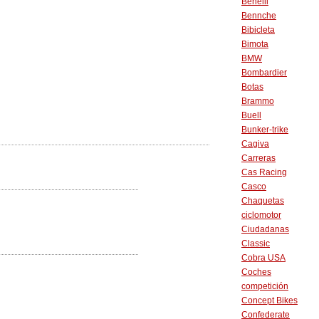
Benelli
Bennche
Bibicleta
Bimota
BMW
Bombardier
Botas
Brammo
Buell
Bunker-trike
Cagiva
Carreras
Cas Racing
Casco
Chaquetas
ciclomotor
Ciudadanas
Classic
Cobra USA
Coches
competición
Concept Bikes
Confederate