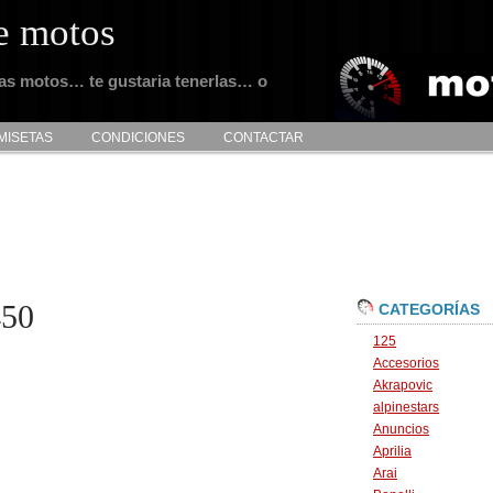
e motos
tas motos… te gustaria tenerlas… o
MISETAS
CONDICIONES
CONTACTAR
450
CATEGORÍAS
125
Accesorios
Akrapovic
alpinestars
Anuncios
Aprilia
Arai