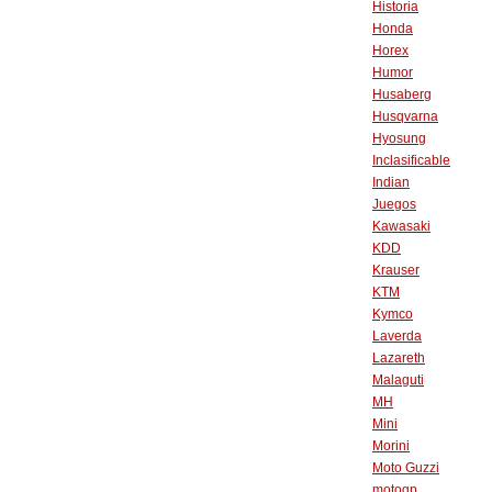
Historia
Honda
Horex
Humor
Husaberg
Husqvarna
Hyosung
Inclasificable
Indian
Juegos
Kawasaki
KDD
Krauser
KTM
Kymco
Laverda
Lazareth
Malaguti
MH
Mini
Morini
Moto Guzzi
motogp