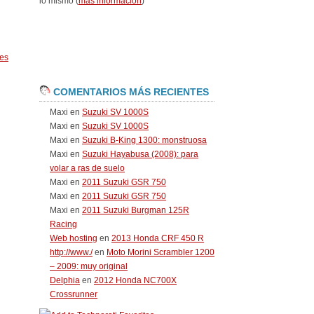
lo mismo (
más información
)
es
COMENTARIOS MÁS RECIENTES
Maxi
en
Suzuki SV 1000S
Maxi
en
Suzuki SV 1000S
Maxi
en
Suzuki B-King 1300: monstruosa
Maxi
en
Suzuki Hayabusa (2008): para
volar a ras de suelo
Maxi
en
2011 Suzuki GSR 750
Maxi
en
2011 Suzuki GSR 750
Maxi
en
2011 Suzuki Burgman 125R
Racing
Web hosting
en
2013 Honda CRF 450 R
http://www./
en
Moto Morini Scrambler 1200
– 2009: muy original
Delphia
en
2012 Honda NC700X
Crossrunner