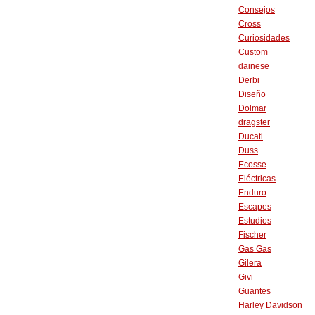
Consejos
Cross
Curiosidades
Custom
dainese
Derbi
Diseño
Dolmar
dragster
Ducati
Duss
Ecosse
Eléctricas
Enduro
Escapes
Estudios
Fischer
Gas Gas
Gilera
Givi
Guantes
Harley Davidson