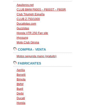
Aquileros.net
CLUB BMW F800S – F800ST – F800R
Club Triumph España
CLUB Z-750/1000
Ducatistas.com
Guzzistas
Honda VTR 250 Fan site
Hyosung
Moto Club Girona
COMPRA - VENTA
Motos segunda mano (gratuito)
FABRICANTES
Aprilia
Benelli
Bimota
BMW
Buell
Derbi
Ducati
Honda