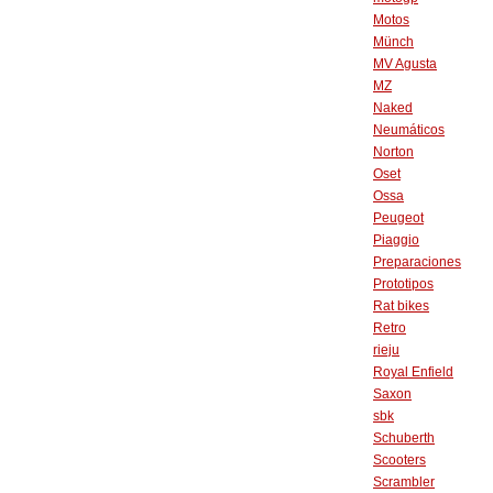
Motos
Münch
MV Agusta
MZ
Naked
Neumáticos
Norton
Oset
Ossa
Peugeot
Piaggio
Preparaciones
Prototipos
Rat bikes
Retro
rieju
Royal Enfield
Saxon
sbk
Schuberth
Scooters
Scrambler