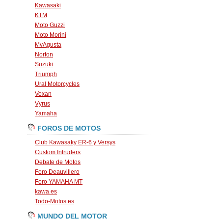
Kawasaki
KTM
Moto Guzzi
Moto Morini
MvAgusta
Norton
Suzuki
Triumph
Ural Motorcycles
Voxan
Vyrus
Yamaha
FOROS DE MOTOS
Club Kawasaky ER-6 y Versys
Custom Intruders
Debate de Motos
Foro Deauvillero
Foro YAMAHA MT
kawa.es
Todo-Motos.es
MUNDO DEL MOTOR