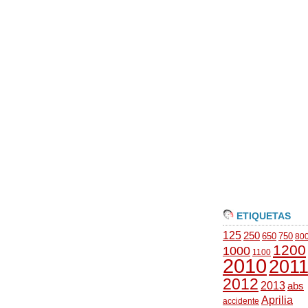
ETIQUETAS
125
250
650
750
80
1200
1000
1100
2010
201
2012
2013
abs
Aprilia
accidente