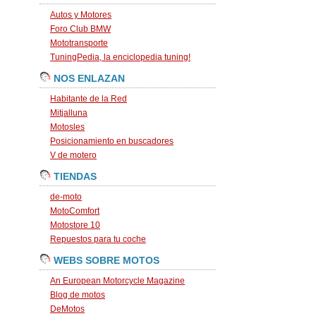
Autos y Motores
Foro Club BMW
Mototransporte
TuningPedia, la enciclopedia tuning!
NOS ENLAZAN
Habitante de la Red
Mitjalluna
Motosles
Posicionamiento en buscadores
V de motero
TIENDAS
de-moto
MotoComfort
Motostore 10
Repuestos para tu coche
WEBS SOBRE MOTOS
An European Motorcycle Magazine
Blog de motos
DeMotos