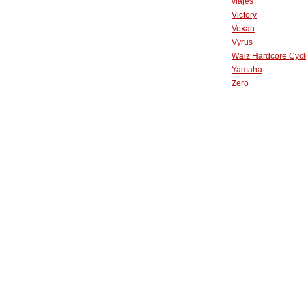
viajes
Victory
Voxan
Vyrus
Walz Hardcore Cycl
Yamaha
Zero