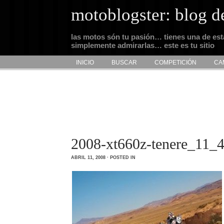
motoblogster: blog d
las motos són tu pasión… tienes una de es
simplemente admirarlas… este es tu sitio
INICIO
BUSCAR
COMPETICIÓN
CA
2008-xt660z-tenere_11_
ABRIL 11, 2008 · POSTED IN