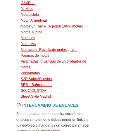
GSXR.es
Mi Moto
Motocicleta
Motor Argentinas
Motos En Red – Tu portal 100% motero
Motos Tuning
Motos.es
Motos.ws
Motoworld. Revista de motos gratis.
Páginas de motos
Pistonadas. Vivencias de un probador de
motos
Portalmotos
S2R Sube2Ruedas
SBR :: Sobreruedas
SOLO CUSTOM
Street Style Madrid
INTERCAMBIO DE ENLACES
Si quieres aparecer el nuestra sección de
enlaces simplemente debes poner un link en
tu web/blog y mándanos un correo para hacer