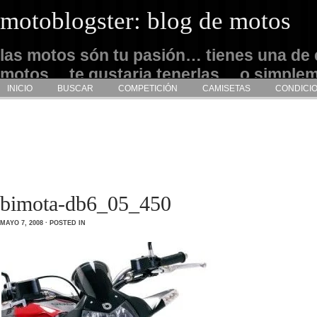
motoblogster: blog de motos
las motos són tu pasión… tienes una de 
motos… te gustaria tenerlas… o simple
INICIO
BUSCAR
COMPETICIÓN
CAMISETAS
CONDICI
admirarlas… este es tu sitio
bimota-db6_05_450
MAYO 7, 2008 · POSTED IN