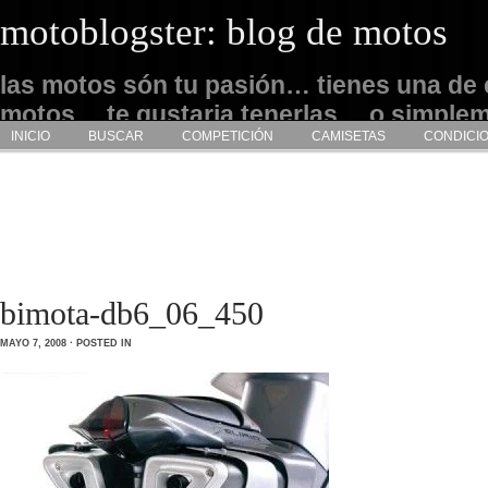
motoblogster: blog de motos
las motos són tu pasión… tienes una de 
motos… te gustaria tenerlas… o simple
INICIO
BUSCAR
COMPETICIÓN
CAMISETAS
CONDICI
admirarlas… este es tu sitio
bimota-db6_06_450
MAYO 7, 2008 · POSTED IN