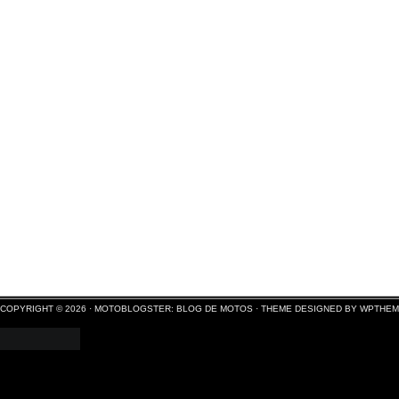
COPYRIGHT © 2026 ·
MOTOBLOGSTER: BLOG DE MOTOS
·
THEME DESIGNED BY WPTHE