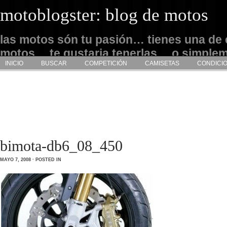
motoblogster: blog de motos
las motos són tu pasión… tienes una de 
motos… te gustaria tenerlas… o simple
INICIO
BUSCAR
COMPETICIÓN
CAMISETAS
CONDICI
admirarlas… este es tu sitio
bimota-db6_08_450
MAYO 7, 2008 · POSTED IN